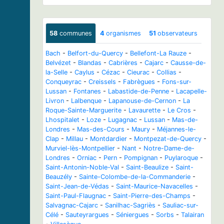
58
communes
4
organismes
51
observateurs
Bach
-
Belfort-du-Quercy
-
Bellefont-La Rauze
-
Belvézet
-
Blandas
-
Cabrières
-
Cajarc
-
Causse-de-
la-Selle
-
Caylus
-
Cézac
-
Cieurac
-
Collias
-
Conqueyrac
-
Creissels
-
Fabrègues
-
Fons-sur-
Lussan
-
Fontanes
-
Labastide-de-Penne
-
Lacapelle-
Livron
-
Lalbenque
-
Lapanouse-de-Cernon
-
La
Roque-Sainte-Marguerite
-
Lavaurette
-
Le Cros
-
Lhospitalet
-
Loze
-
Lugagnac
-
Lussan
-
Mas-de-
Londres
-
Mas-des-Cours
-
Maury
-
Méjannes-le-
Clap
-
Millau
-
Montdardier
-
Montpezat-de-Quercy
-
Murviel-lès-Montpellier
-
Nant
-
Notre-Dame-de-
Londres
-
Orniac
-
Pern
-
Pompignan
-
Puylaroque
-
Saint-Antonin-Noble-Val
-
Saint-Beaulize
-
Saint-
Beauzély
-
Sainte-Colombe-de-la-Commanderie
-
Saint-Jean-de-Védas
-
Saint-Maurice-Navacelles
-
Saint-Paul-Flaugnac
-
Saint-Pierre-des-Champs
-
Salvagnac-Cajarc
-
Sanilhac-Sagriès
-
Sauliac-sur-
Célé
-
Sauteyrargues
-
Séniergues
-
Sorbs
-
Talairan