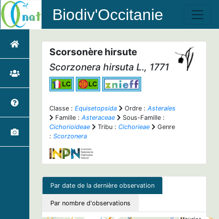
Biodiv'Occitanie
Scorsonère hirsute
Scorzonera hirsuta
L., 1771
Classe :
Equisetopsida
Ordre :
Asterales
Famille :
Asteraceae
Sous-Famille :
Cichorioideae
Tribu :
Cichorieae
Genre
:
Scorzonera
Par date de la dernière observation
Par nombre d'observations