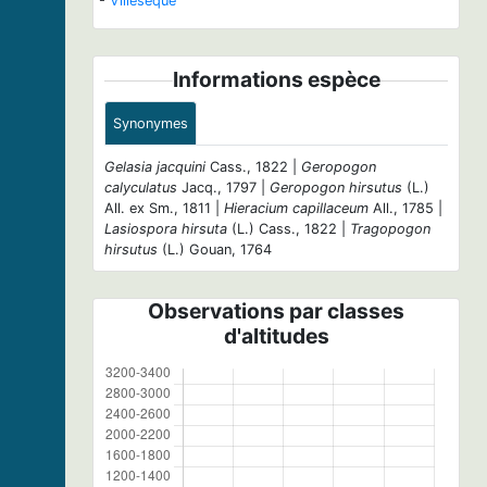
-
Villesèque
Informations espèce
Synonymes
Gelasia jacquini
Cass., 1822 |
Geropogon
calyculatus
Jacq., 1797 |
Geropogon hirsutus
(L.)
All. ex Sm., 1811 |
Hieracium capillaceum
All., 1785 |
Lasiospora hirsuta
(L.) Cass., 1822 |
Tragopogon
hirsutus
(L.) Gouan, 1764
Observations par classes
d'altitudes