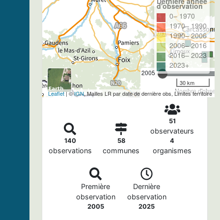
Dernière année
d'observation
0– 1970
1970– 1990
1990– 2006
2006– 2016
2016– 2023
2023+
2005
30 km
Nombre d'observa
Leaflet
| ©
IGN
, Mailles LR par date de dernière obs, Limites territoire
51
observateurs
140
58
4
observations
communes
organismes
Première
Dernière
observation
observation
2005
2025