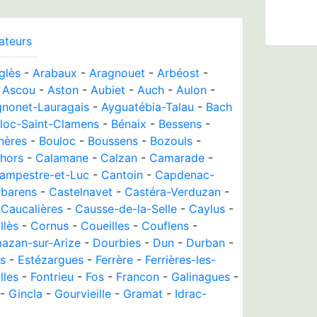
ateurs
glès
-
Arabaux
-
Aragnouet
-
Arbéost
-
-
Ascou
-
Aston
-
Aubiet
-
Auch
-
Aulon
-
gnonet-Lauragais
-
Ayguatébia-Talau
-
Bach
lloc-Saint-Clamens
-
Bénaix
-
Bessens
-
nères
-
Bouloc
-
Boussens
-
Bozouls
-
hors
-
Calamane
-
Calzan
-
Camarade
-
ampestre-et-Luc
-
Cantoin
-
Capdenac-
rbarens
-
Castelnavet
-
Castéra-Verduzan
-
-
Caucalières
-
Causse-de-la-Selle
-
Caylus
-
llès
-
Cornus
-
Coueilles
-
Couflens
-
azan-sur-Arize
-
Dourbies
-
Dun
-
Durban
-
s
-
Estézargues
-
Ferrère
-
Ferrières-les-
lles
-
Fontrieu
-
Fos
-
Francon
-
Galinagues
-
-
Gincla
-
Gourvieille
-
Gramat
-
Idrac-