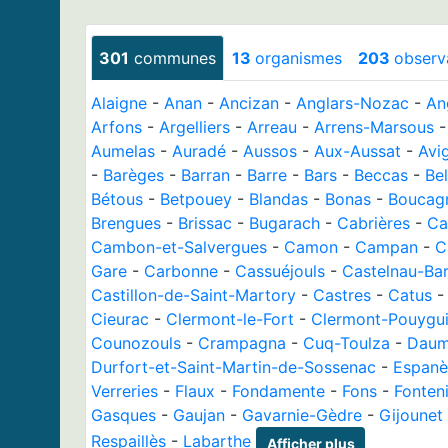
301
communes
13
organismes
203
observ
Alaigne
-
Anan
-
Ancizan
-
Anglars-Nozac
-
An
Arfons
-
Argelliers
-
Arreau
-
Arrens-Marsous
Aumelas
-
Auradé
-
Aussos
-
Aux-Aussat
-
Avi
-
Barèges
-
Barran
-
Barre
-
Bars
-
Beccas
-
Be
Bétous
-
Betpouey
-
Blandas
-
Bonas
-
Boucag
Brengues
-
Brissac
-
Bugarach
-
Cabrières
-
Ca
Cambon-et-Salvergues
-
Camon
-
Campan
-
C
Gare
-
Carbonne
-
Cassuéjouls
-
Castelnau-Ba
Castillon-de-Saint-Martory
-
Castres
-
Catus
Cieurac
-
Clermont-le-Fort
-
Clermont-Pouygui
Counozouls
-
Crampagna
-
Cuq-Toulza
-
Daum
Durfort-et-Saint-Martin-de-Sossenac
-
Espanè
Verreries
-
Flaux
-
Fondamente
-
Fons
-
Fonteni
Gasques
-
Gaujan
-
Gavarnie-Gèdre
-
Gijounet
Respaillès
-
Labarthe
Afficher plus