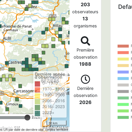
203
Defau
observateurs
13
organismes
Première
observation
1988
Dernière année
d'observation
0– 1970
1970– 1990
Dernière
1990– 2006
observation
2006– 2016
2026
2016– 2023
2023+
2026
30 km
tion(s): 535
les LR par date de dernière obs, Limites territoire