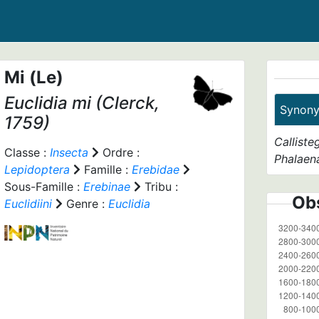
Mi (Le)
Euclidia mi
(Clerck,
Synon
1759)
Calliste
Classe :
Insecta
Ordre :
Phalaen
Lepidoptera
Famille :
Erebidae
Sous-Famille :
Erebinae
Tribu :
Obs
Euclidiini
Genre :
Euclidia