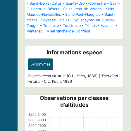
-
Saint-Denis-Catus
-
Sainte-Croix-Volvestre
-
Saint-
Guilhem-le-Désert
-
Saint-Jean-de-Verges
-
Saint-
Maurice-Navacelles
-
Saint-Paul-Flaugnac
-
Saint-
Ybars
-
Seysses
-
Soula
-
Sousceyrac-en-Quercy
-
Touget
-
Toulouse
-
Tourtouse
-
Trèbes
-
Vaychis
-
Ventenac
-
Villefranche-de-Conflent
Informations espèce
Synonymes
Seycellocesa vittatus
(C.L. Koch, 1836) |
Theridion
vittatum
C.L. Koch, 1836
Observations par classes
d'altitudes