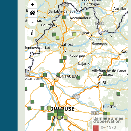
+
-
Dernière année
d'observation
0– 1970