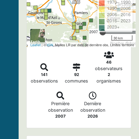
1970– 1990
1990– 2006
2006– 2016
2016– 2023
2023+
2007
30 km
Nombre d'observa
Leaflet
| ©
IGN
, Mailles LR par date de dernière obs, Limites territoire
46
observateurs
141
92
2
observations
communes
organismes
Première
Dernière
observation
observation
2007
2026