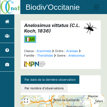
Biodiv'Occitanie
Anelosimus vittatus
(C.L.
Koch, 1836)
Classe :
Arachnida
Ordre :
Araneae
Famille :
Theridiidae
Genre :
Anelosimus
Par date de la dernière observation
Par nombre d'observations