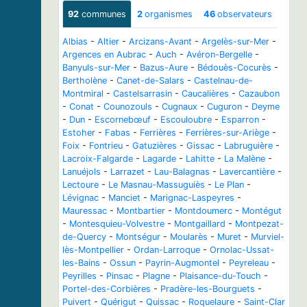
92
communes
2
organismes
46
observateurs
Albias
-
Altier
-
Arcizans-Avant
-
Argelès-sur-Mer
-
Argences en Aubrac
-
Auch
-
Avéron-Bergelle
-
Banyuls-sur-Mer
-
Bazus-Aure
-
Bédouès-Cocurès
-
Bertholène
-
Canet-de-Salars
-
Castelnau-de-
Montmiral
-
Castelsarrasin
-
Caucalières
-
Cazaubon
-
Conat
-
Counozouls
-
Cugnaux
-
Cuguron
-
Deyme
-
Dun
-
Escornebœuf
-
Escouloubre
-
Esparron
-
Estoher
-
Fabas
-
Ferrières
-
Ferrières-sur-Ariège
-
Foix
-
Fontrieu
-
Gatuzières
-
Gissac
-
Labruguière
-
Lacroix-Falgarde
-
Lagarde
-
Lahitte
-
La Malène
-
Lanuéjols
-
Larrazet
-
Lau-Balagnas
-
Lavercantière
-
Lectoure
-
Le Masnau-Massuguiès
-
Le Plan
-
Lévignac
-
Manciet
-
Marignac-Laspeyres
-
Mauressac
-
Montbartier
-
Montdoumerc
-
Montégut
-
Montesquieu-Volvestre
-
Montgaillard
-
Montpezat-
de-Quercy
-
Montségur
-
Moularès
-
Muret
-
Murviel-
lès-Montpellier
-
Ordan-Larroque
-
Ornolac-Ussat-
les-Bains
-
Ossun
-
Payrin-Augmontel
-
Peyreleau
-
Peyrilles
-
Pinsac
-
Plagne
-
Plaisance-du-Touch
-
Portel-des-Corbières
-
Pradère-les-Bourguets
-
Puivert
-
Quérigut
-
Quissac
-
Roquelaure
-
Saint-Clar