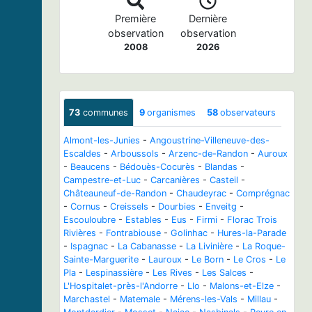
Première
Dernière
observation
observation
2008
2026
73
communes
9
organismes
58
observateurs
Almont-les-Junies
-
Angoustrine-Villeneuve-des-
Escaldes
-
Arboussols
-
Arzenc-de-Randon
-
Auroux
-
Beaucens
-
Bédouès-Cocurès
-
Blandas
-
Campestre-et-Luc
-
Carcanières
-
Casteil
-
Châteauneuf-de-Randon
-
Chaudeyrac
-
Comprégnac
-
Cornus
-
Creissels
-
Dourbies
-
Enveitg
-
Escouloubre
-
Estables
-
Eus
-
Firmi
-
Florac Trois
Rivières
-
Fontrabiouse
-
Golinhac
-
Hures-la-Parade
-
Ispagnac
-
La Cabanasse
-
La Livinière
-
La Roque-
Sainte-Marguerite
-
Lauroux
-
Le Born
-
Le Cros
-
Le
Pla
-
Lespinassière
-
Les Rives
-
Les Salces
-
L'Hospitalet-près-l'Andorre
-
Llo
-
Malons-et-Elze
-
Marchastel
-
Matemale
-
Mérens-les-Vals
-
Millau
-