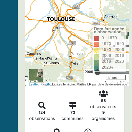
Dernière année
d'observation
0– 1970
1970– 1990
1990– 2006
2006– 2016
2016– 2023
2023+
2008
30 km
Nombre d'observa
Leaflet
| ©
IGN
, Limites territoire, Mailles LR par date de dernière obs
58
observateurs
124
73
9
observations
communes
organismes