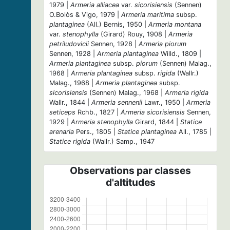
1979 |
Armeria alliacea
var.
sicorisiensis
(Sennen)
O.Bolòs & Vigo, 1979 |
Armeria maritima
subsp.
plantaginea
(All.) Bernis, 1950 |
Armeria montana
var.
stenophylla
(Girard) Rouy, 1908 |
Armeria
petriludovicii
Sennen, 1928 |
Armeria piorum
Sennen, 1928 |
Armeria plantaginea
Willd., 1809 |
Armeria plantaginea
subsp.
piorum
(Sennen) Malag.,
1968 |
Armeria plantaginea
subsp.
rigida
(Wallr.)
Malag., 1968 |
Armeria plantaginea
subsp.
sicorisiensis
(Sennen) Malag., 1968 |
Armeria rigida
Wallr., 1844 |
Armeria sennenii
Lawr., 1950 |
Armeria
seticeps
Rchb., 1827 |
Armeria sicorisiensis
Sennen,
1929 |
Armeria stenophylla
Girard, 1844 |
Statice
arenaria
Pers., 1805 |
Statice plantaginea
All., 1785 |
Statice rigida
(Wallr.) Samp., 1947
Observations par classes
d'altitudes