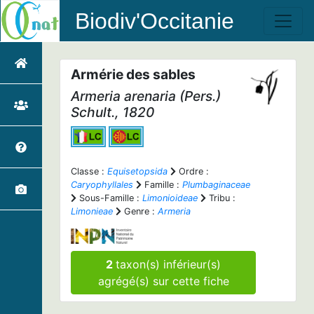
Biodiv'Occitanie
Armérie des sables
Armeria arenaria
(Pers.)
Schult., 1820
Classe :
Equisetopsida
Ordre :
Caryophyllales
Famille :
Plumbaginaceae
Sous-Famille :
Limonioideae
Tribu :
Limonieae
Genre :
Armeria
2
taxon(s) inférieur(s)
agrégé(s) sur cette fiche