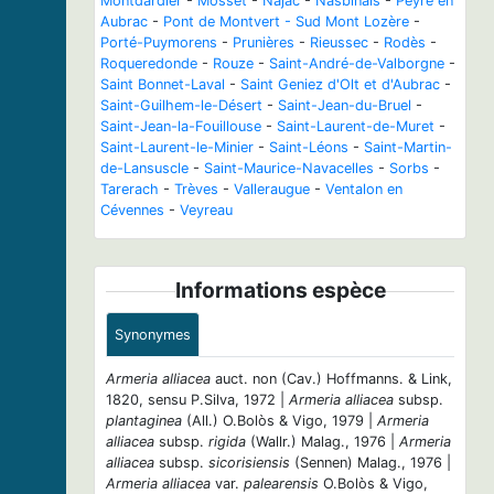
Montdardier
-
Mosset
-
Najac
-
Nasbinals
-
Peyre en
Aubrac
-
Pont de Montvert - Sud Mont Lozère
-
Porté-Puymorens
-
Prunières
-
Rieussec
-
Rodès
-
Roqueredonde
-
Rouze
-
Saint-André-de-Valborgne
-
Saint Bonnet-Laval
-
Saint Geniez d'Olt et d'Aubrac
-
Saint-Guilhem-le-Désert
-
Saint-Jean-du-Bruel
-
Saint-Jean-la-Fouillouse
-
Saint-Laurent-de-Muret
-
Saint-Laurent-le-Minier
-
Saint-Léons
-
Saint-Martin-
de-Lansuscle
-
Saint-Maurice-Navacelles
-
Sorbs
-
Tarerach
-
Trèves
-
Valleraugue
-
Ventalon en
Cévennes
-
Veyreau
Informations espèce
Synonymes
Armeria alliacea
auct. non (Cav.) Hoffmanns. & Link,
1820, sensu P.Silva, 1972 |
Armeria alliacea
subsp.
plantaginea
(All.) O.Bolòs & Vigo, 1979 |
Armeria
alliacea
subsp.
rigida
(Wallr.) Malag., 1976 |
Armeria
alliacea
subsp.
sicorisiensis
(Sennen) Malag., 1976 |
Armeria alliacea
var.
palearensis
O.Bolòs & Vigo,