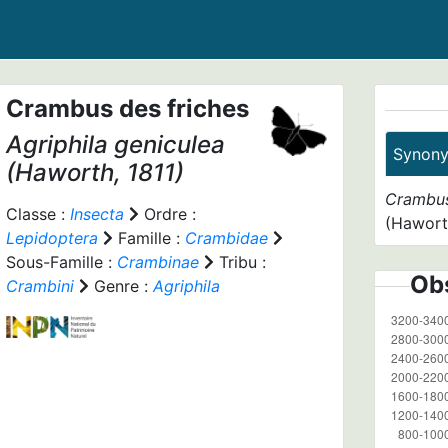
Crambus des friches
Agriphila geniculea
Synon
(Haworth, 1811)
Crambus
Classe :
Insecta
Ordre :
(Haworth
Lepidoptera
Famille :
Crambidae
Sous-Famille :
Crambinae
Tribu :
Obs
Crambini
Genre :
Agriphila