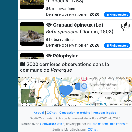
(Linnaeus, 1758)
86
observations
Dernière observation en
2026
Fiche espèce
Crapaud épineux (Le)
Bufo spinosus
(Daudin, 1803)
61
observations
Dernière observation en
2026
Fiche espèce
Pélophylax
Pelophylax
Fitzinger, 1843
2000 dernières observations dans la
commune de
Venerque
43
observations
Dernière observation en
2026
Données dégradées
Fiche espèce
+
Non dégradées
Triton marbré (Le)
−
Triturus marmoratus
(Latreille,
5 km
1800)
Leaflet
| ©
IGN
, Limites territoire
39
observations
Dernière observation en
2026
Accueil
|
OC'nat
|
Conception et crédits
|
Mentions légales
Fiche espèce
Biodiv'Occitanie - Atlas de la faune et de la flore d'OC'nat, 2025
Grenouille agile (La)
Réalisé avec
GeoNature-atlas
, développé par le
Parc national des Écrins
et
Rana dalmatina
Fitzinger
in
Jérôme Maruéjouls pour
OC'nat