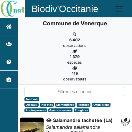
Biodiv'Occitanie
Commune de Venerque
6 402
observations
1 379
espèces
119
observateurs
Tout voir
Oiseaux
Insectes
Mammifères
Reptiles
Amphibiens
Angiospermes
Gymnospermes
Fougères
Salamandre tachetée (La)
Salamandra salamandra