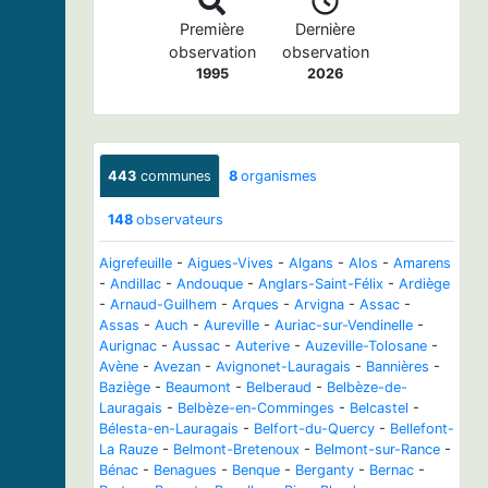
Première
Dernière
observation
observation
1995
2026
443
communes
8
organismes
148
observateurs
Aigrefeuille
-
Aigues-Vives
-
Algans
-
Alos
-
Amarens
-
Andillac
-
Andouque
-
Anglars-Saint-Félix
-
Ardiège
-
Arnaud-Guilhem
-
Arques
-
Arvigna
-
Assac
-
Assas
-
Auch
-
Aureville
-
Auriac-sur-Vendinelle
-
Aurignac
-
Aussac
-
Auterive
-
Auzeville-Tolosane
-
Avène
-
Avezan
-
Avignonet-Lauragais
-
Bannières
-
Baziège
-
Beaumont
-
Belberaud
-
Belbèze-de-
Lauragais
-
Belbèze-en-Comminges
-
Belcastel
-
Bélesta-en-Lauragais
-
Belfort-du-Quercy
-
Bellefont-
La Rauze
-
Belmont-Bretenoux
-
Belmont-sur-Rance
-
Bénac
-
Benagues
-
Benque
-
Berganty
-
Bernac
-