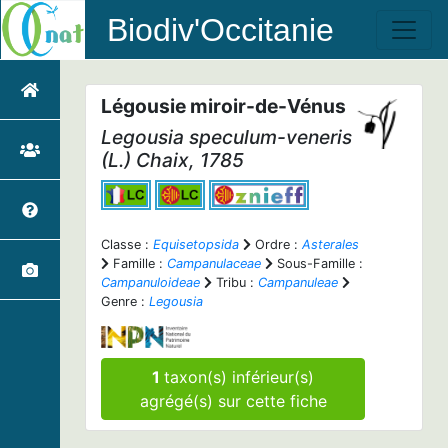
Biodiv'Occitanie
Légousie miroir-de-Vénus
Legousia speculum-veneris
(L.) Chaix, 1785
Classe :
Equisetopsida
Ordre :
Asterales
Famille :
Campanulaceae
Sous-Famille :
Campanuloideae
Tribu :
Campanuleae
Genre :
Legousia
1
taxon(s) inférieur(s)
agrégé(s) sur cette fiche