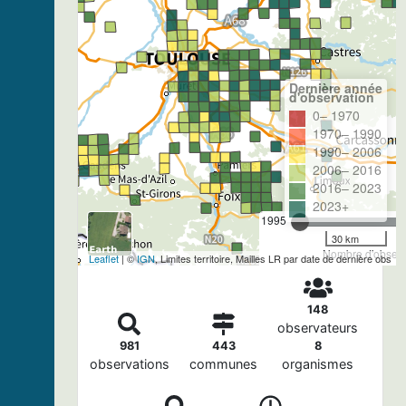
Dernière année
d'observation
0– 1970
1970– 1990
1990– 2006
2006– 2016
2016– 2023
2023+
1995
30 km
Nombre d'observa
Leaflet
| ©
IGN
, Limites territoire, Mailles LR par date de dernière obs
148
observateurs
981
443
8
observations
communes
organismes