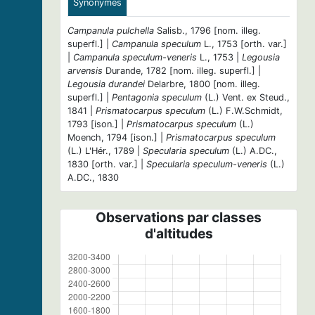
Synonymes
Campanula pulchella
Salisb., 1796 [nom. illeg.
superfl.] |
Campanula speculum
L., 1753 [orth. var.]
|
Campanula speculum-veneris
L., 1753 |
Legousia
arvensis
Durande, 1782 [nom. illeg. superfl.] |
Legousia durandei
Delarbre, 1800 [nom. illeg.
superfl.] |
Pentagonia speculum
(L.) Vent. ex Steud.,
1841 |
Prismatocarpus speculum
(L.) F.W.Schmidt,
1793 [ison.] |
Prismatocarpus speculum
(L.)
Moench, 1794 [ison.] |
Prismatocarpus speculum
(L.) L'Hér., 1789 |
Specularia speculum
(L.) A.DC.,
1830 [orth. var.] |
Specularia speculum-veneris
(L.)
A.DC., 1830
Observations par classes
d'altitudes