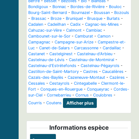
Bertre
-
Besset
-
Bezolles
-
Bio
-
Blandas
-
Bondigoux
-
Bonnac
-
Bordes-de-Rivière
-
Bouloc
-
Bourg-Saint-Bernard
-
Bournazel
-
Boussan
-
Bozouls
-
Brassac
-
Broze
-
Bruniquel
-
Brusque
-
Burlats
-
Cadalen
-
Cadeilhan
-
Cadix
-
Cagnac-les-Mines
-
Cahuzac-sur-Vère
-
Calmont
-
Cambiac
-
Cambounet-sur-le-Sor
-
Camburat
-
Camon
-
Campagnac
-
Campagne-sur-Arize
-
Campestre-et-
Luc
-
Canet-de-Salars
-
Carcassonne
-
Cardaillac
-
Castanet
-
Castelginest
-
Castelnau-d'Arbieu
-
Castelnau-de-Lévis
-
Castelnau-de-Montmiral
-
Castelnau-d'Estrétefonds
-
Castelnau-Pégayrols
-
Castillon-de-Saint-Martory
-
Castres
-
Caucalières
-
Cazals-des-Baylès
-
Cazeneuve-Montaut
-
Cazères
-
Cessales
-
Cestayrols
-
Cintegabelle
-
Clermont-le-
Fort
-
Conques-en-Rouergue
-
Conqueyrac
-
Cordes-
sur-Ciel
-
Cornebarrieu
-
Cornus
-
Coulobres
-
Courris
-
Coutens
Afficher plus
Informations espèce