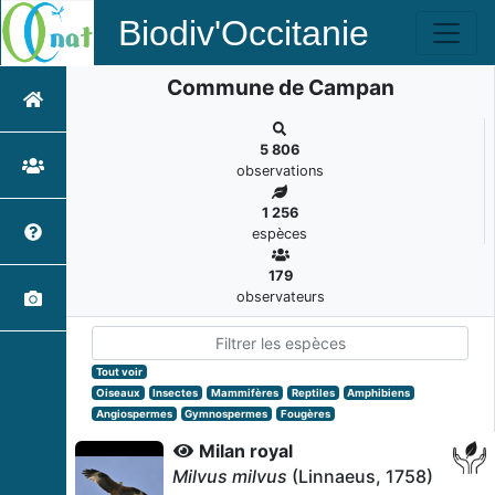
Biodiv'Occitanie
Commune de Campan
5 806
observations
1 256
espèces
179
observateurs
Tout voir
Oiseaux
Insectes
Mammifères
Reptiles
Amphibiens
Angiospermes
Gymnospermes
Fougères
Milan royal
Milvus milvus
(Linnaeus, 1758)