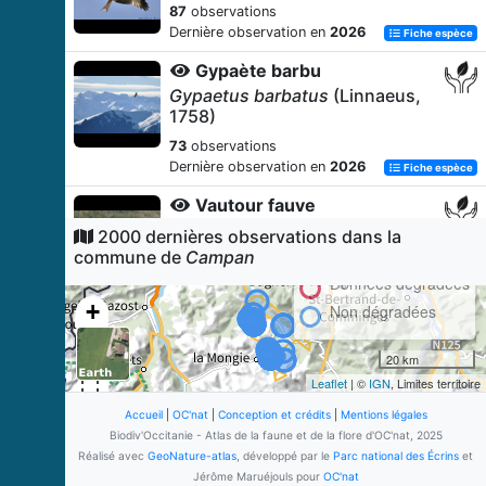
87
observations
Dernière observation en
2026
Fiche espèce
Gypaète barbu
Gypaetus barbatus
(Linnaeus,
1758)
73
observations
Dernière observation en
2026
Fiche espèce
Vautour fauve
Gyps fulvus
(Hablizl, 1783)
2000 dernières observations dans la
commune de
Campan
71
observations
Dernière observation en
2026
Données dégradées
Fiche espèce
+
Non dégradées
Lézard des murailles (Le)
−
Podarcis muralis
(Laurenti, 1768)
20 km
67
observations
Leaflet
| ©
IGN
, Limites territoire
Dernière observation en
2026
Fiche espèce
Accueil
|
OC'nat
|
Conception et crédits
|
Mentions légales
Loutre d'Europe
Biodiv'Occitanie - Atlas de la faune et de la flore d'OC'nat, 2025
Lutra lutra
(Linnaeus, 1758)
Réalisé avec
GeoNature-atlas
, développé par le
Parc national des Écrins
et
Jérôme Maruéjouls pour
OC'nat