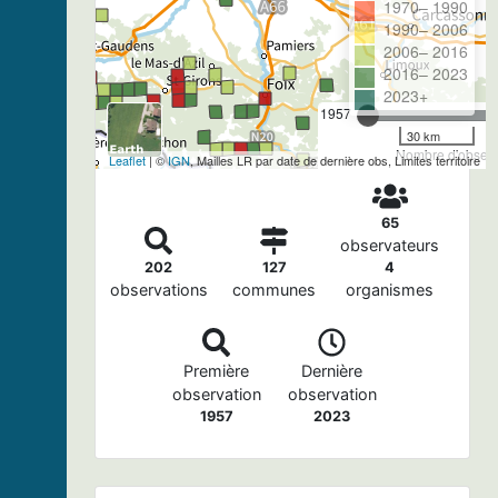
1970– 1990
1990– 2006
2006– 2016
2016– 2023
2023+
1957
30 km
Nombre d'observa
Leaflet
| ©
IGN
, Mailles LR par date de dernière obs, Limites territoire
65
observateurs
202
127
4
observations
communes
organismes
Première
Dernière
observation
observation
1957
2023