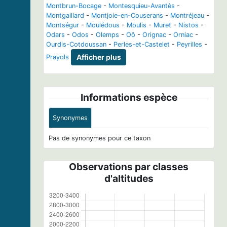
Montbrun-Bocage
-
Montesquieu-Avantès
-
Montgaillard
-
Montjoie-en-Couserans
-
Montréjeau
-
Montségur
-
Moulédous
-
Moulis
-
Muret
-
Nistos
-
Odars
-
Odos
-
Olemps
-
Oô
-
Orignac
-
Orniac
-
Ourdis-Cotdoussan
-
Perles-et-Castelet
-
Peyrilles
-
Prayols
Afficher plus
Informations espèce
Synonymes
Pas de synonymes pour ce taxon
Observations par classes
d'altitudes