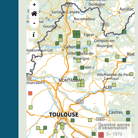
+
-
Dernière année
d'observation
0– 1970