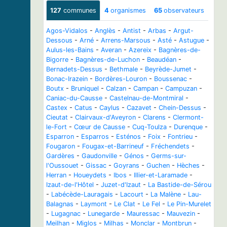
127
communes
4
organismes
65
observateurs
Agos-Vidalos
-
Anglès
-
Antist
-
Arbas
-
Argut-
Dessous
-
Arné
-
Arrens-Marsous
-
Asté
-
Astugue
-
Aulus-les-Bains
-
Averan
-
Azereix
-
Bagnères-de-
Bigorre
-
Bagnères-de-Luchon
-
Beaudéan
-
Bernadets-Dessus
-
Bethmale
-
Beyrède-Jumet
-
Bonac-Irazein
-
Bordères-Louron
-
Boussenac
-
Boutx
-
Bruniquel
-
Calzan
-
Campan
-
Campuzan
-
Caniac-du-Causse
-
Castelnau-de-Montmiral
-
Castex
-
Catus
-
Caylus
-
Cazavet
-
Chein-Dessus
-
Cieutat
-
Clairvaux-d'Aveyron
-
Clarens
-
Clermont-
le-Fort
-
Cœur de Causse
-
Cuq-Toulza
-
Durenque
-
Esparron
-
Esparros
-
Esténos
-
Foix
-
Fontrieu
-
Fougaron
-
Fougax-et-Barrineuf
-
Fréchendets
-
Gardères
-
Gaudonville
-
Génos
-
Germs-sur-
l'Oussouet
-
Gissac
-
Goyrans
-
Guchen
-
Hèches
-
Herran
-
Houeydets
-
Ibos
-
Illier-et-Laramade
-
Izaut-de-l'Hôtel
-
Juzet-d'Izaut
-
La Bastide-de-Sérou
-
Labécède-Lauragais
-
Lacourt
-
La Malène
-
Lau-
Balagnas
-
Laymont
-
Le Clat
-
Le Fel
-
Le Pin-Murelet
-
Lugagnac
-
Lunegarde
-
Mauressac
-
Mauvezin
-
Meilhan
-
Miglos
-
Milhas
-
Monclar
-
Montbrun
-