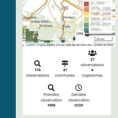
0– 1970
1970– 1990
1990– 2006
2006– 2016
2016– 2023
2023+
1998
30 km
Nombre d'observa
Leaflet
| ©
IGN
, Mailles LR par date de dernière obs, Limites territoire
27
observateurs
176
81
4
observations
communes
organismes
Première
Dernière
observation
observation
1998
2026