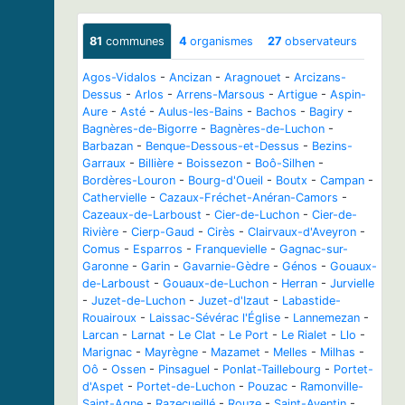
81
communes
4
organismes
27
observateurs
Agos-Vidalos
-
Ancizan
-
Aragnouet
-
Arcizans-
Dessus
-
Arlos
-
Arrens-Marsous
-
Artigue
-
Aspin-
Aure
-
Asté
-
Aulus-les-Bains
-
Bachos
-
Bagiry
-
Bagnères-de-Bigorre
-
Bagnères-de-Luchon
-
Barbazan
-
Benque-Dessous-et-Dessus
-
Bezins-
Garraux
-
Billière
-
Boissezon
-
Boô-Silhen
-
Bordères-Louron
-
Bourg-d'Oueil
-
Boutx
-
Campan
-
Cathervielle
-
Cazaux-Fréchet-Anéran-Camors
-
Cazeaux-de-Larboust
-
Cier-de-Luchon
-
Cier-de-
Rivière
-
Cierp-Gaud
-
Cirès
-
Clairvaux-d'Aveyron
-
Comus
-
Esparros
-
Franquevielle
-
Gagnac-sur-
Garonne
-
Garin
-
Gavarnie-Gèdre
-
Génos
-
Gouaux-
de-Larboust
-
Gouaux-de-Luchon
-
Herran
-
Jurvielle
-
Juzet-de-Luchon
-
Juzet-d'Izaut
-
Labastide-
Rouairoux
-
Laissac-Sévérac l'Église
-
Lannemezan
-
Larcan
-
Larnat
-
Le Clat
-
Le Port
-
Le Rialet
-
Llo
-
Marignac
-
Mayrègne
-
Mazamet
-
Melles
-
Milhas
-
Oô
-
Ossen
-
Pinsaguel
-
Ponlat-Taillebourg
-
Portet-
d'Aspet
-
Portet-de-Luchon
-
Pouzac
-
Ramonville-
Saint-Agne
-
Razecueillé
-
Rouze
-
Saint-Aventin
-