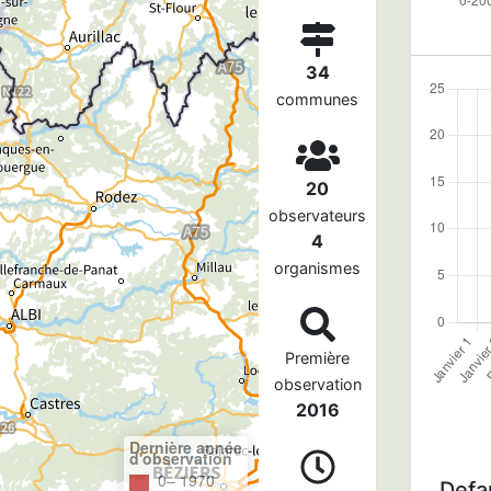
34
communes
20
observateurs
4
organismes
Première
observation
2016
Dernière année
d'observation
0– 1970
Defau