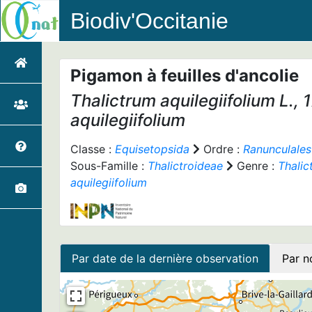
Biodiv'Occitanie
Pigamon à feuilles d'ancolie
Thalictrum aquilegiifolium
L., 
aquilegiifolium
Classe :
Equisetopsida
Ordre :
Ranunculales
Sous-Famille :
Thalictroideae
Genre :
Thalic
aquilegiifolium
Par date de la dernière observation
Par n