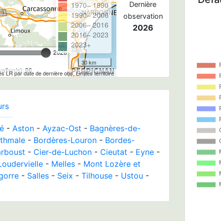
1970– 1990
Dernière
1990– 2006
observation
2006– 2016
2026
2016– 2023
2023+
2026
30 km
ation(s): 96
les LR par date de dernière obs, Limites territoire
urs
é
-
Aston
-
Ayzac-Ost
-
Bagnères-de-
thmale
-
Bordères-Louron
-
Bordes-
arboust
-
Cier-de-Luchon
-
Cieutat
-
Eyne
-
Loudervielle
-
Melles
-
Mont Lozère et
gorre
-
Salles
-
Seix
-
Tilhouse
-
Ustou
-