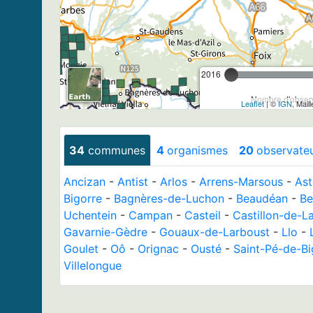
2016
Nombre d'observ
Leaflet
| ©
IGN
, Mail
34
communes
4
organismes
20
observate
Ancizan
-
Antist
-
Arlos
-
Arrens-Marsous
-
Ast
Bigorre
-
Bagnères-de-Luchon
-
Beaudéan
-
Be
Uchentein
-
Campan
-
Casteil
-
Castillon-de-L
Gavarnie-Gèdre
-
Gouaux-de-Larboust
-
Llo
-
Goulet
-
Oô
-
Orignac
-
Ousté
-
Saint-Pé-de-Bi
Villelongue