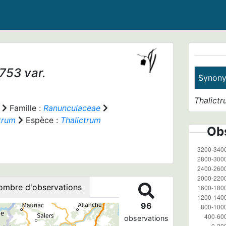
1753 var.
Synon
Thalictr
Famille :
Ranunculaceae
trum
Espèce :
Thalictrum
Obs
ombre d'observations
96
observations