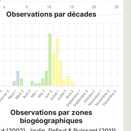
Observations par décades
Observations par zones
biogéographiques
t (2002), Jaulin, Defaut & Puissant (2011)