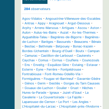
284
observateurs
Agos-Vidalos
-
Angoustrine-Villeneuve-des-Escaldes
-
Antras
-
Appy
-
Aragnouet
-
Argut-Dessous
-
Arphy
-
Arrens-Marsous
-
Artigues
-
Ascou
-
Aston
-
Aulon
-
Aulus-les-Bains
-
Auzat
-
Ax-les-Thermes
-
Ayguatébia-Talau
-
Bagnères-de-Bigorre
-
Bagnères-
de-Luchon
-
Barèges
-
Bassurels
-
Beaucens
-
Bénaix
-
Bestiac
-
Bethmale
-
Betpouey
-
Bonac-Irazein
-
Bordes-Uchentein
-
Bourg-d'Oueil
-
Boutx
-
Campan
-
Camurac
-
Castillon-de-Larboust
-
Cauterets
-
Caychax
-
Comus
-
Cornus
-
Couflens
-
Counozouls
-
Ens
-
Enveitg
-
Esquièze-Sère
-
Estaing
-
Estavar
-
Esterre
-
Eyne
-
Ferrère
-
Fontpédrouse
-
Fontrabiouse
-
Font-Romeu-Odeillo-Via
-
Formiguères
-
Fougax-et-Barrineuf
-
Gavarnie-Gèdre
-
Génos
-
Germ
-
Gestiès
-
Gorges du Tarn Causses
-
Gouaux-de-Luchon
-
Goulier
-
Grust
-
Hèches
-
Hures-la-Parade
-
Ignaux
-
Juzet-d'Izaut
-
La
Cavalerie
-
La Couvertoirade
-
La Fajolle
-
Lapanouse-de-Cernon
-
Le Port
-
Les Angles
-
L'Hospitalet-du-Larzac
-
L'Hospitalet-près-l'Andorre
-