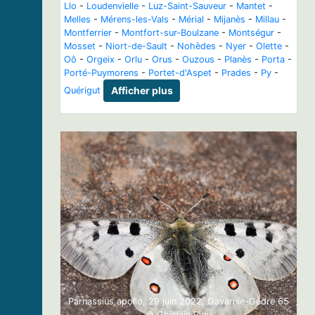
Llo
-
Loudenvielle
-
Luz-Saint-Sauveur
-
Mantet
-
Melles
-
Mérens-les-Vals
-
Mérial
-
Mijanès
-
Millau
-
Montferrier
-
Montfort-sur-Boulzane
-
Montségur
-
Mosset
-
Niort-de-Sault
-
Nohèdes
-
Nyer
-
Olette
-
Oô
-
Orgeix
-
Orlu
-
Orus
-
Ouzous
-
Planès
-
Porta
-
Porté-Puymorens
-
Portet-d'Aspet
-
Prades
-
Py
-
Quérigut
Afficher plus
Previous
Next
Parnassius apollo, 29 juin 2022, Gavarnie-Gèdre 65
© Ghislain Riou