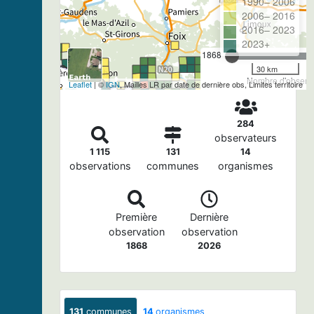
1990– 2006
2006– 2016
2016– 2023
2023+
1868
30 km
Nombre d'observa
Leaflet
| ©
IGN
, Mailles LR par date de dernière obs, Limites territoire
284
observateurs
1 115
131
14
observations
communes
organismes
Première
Dernière
observation
observation
1868
2026
131
communes
14
organismes