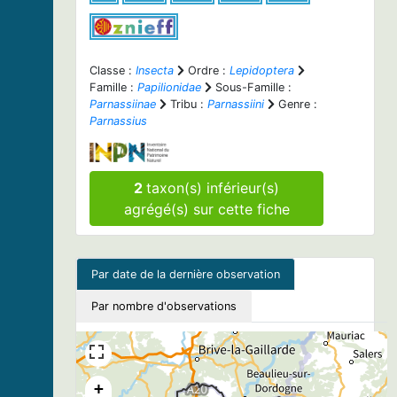
Classe :
Insecta
Ordre :
Lepidoptera
Famille :
Papilionidae
Sous-Famille :
Parnassiinae
Tribu :
Parnassiini
Genre :
Parnassius
2
taxon(s) inférieur(s)
agrégé(s) sur cette fiche
Par date de la dernière observation
Par nombre d'observations
+