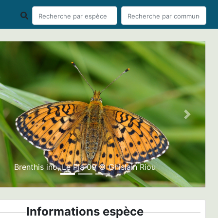
ious
Next
Brenthis ino, Le Pla 09 © Ghislain Riou
Informations espèce