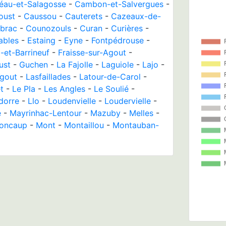
éau-et-Salagosse
-
Cambon-et-Salvergues
-
oust
-
Caussou
-
Cauterets
-
Cazeaux-de-
brac
-
Counozouls
-
Curan
-
Curières
-
ables
-
Estaing
-
Eyne
-
Fontpédrouse
-
-et-Barrineuf
-
Fraisse-sur-Agout
-
ust
-
Guchen
-
La Fajolle
-
Laguiole
-
Lajo
-
Agout
-
Lasfaillades
-
Latour-de-Carol
-
t
-
Le Pla
-
Les Angles
-
Le Soulié
-
ndorre
-
Llo
-
Loudenvielle
-
Loudervielle
-
e
-
Mayrinhac-Lentour
-
Mazuby
-
Melles
-
oncaup
-
Mont
-
Montaillou
-
Montauban-