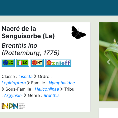
Nacré de la
Sanguisorbe (Le)
Brenthis ino
(Rottemburg, 1775)
Prev
Classe :
Insecta
Ordre :
Lepidoptera
Famille :
Nymphalidae
Sous-Famille :
Heliconiinae
Tribu
:
Argynnini
Genre :
Brenthis