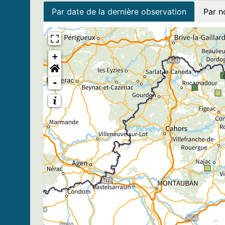
Par date de la dernière observation
Par n
+
-