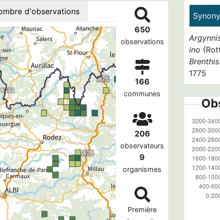
ombre d'observations
Synon
650
Argynni
observations
ino
(Rot
Brenthis
1775
166
communes
Obs
206
observateurs
9
organismes
Première