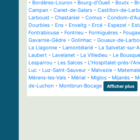
-
Bordères-Louron
-
Bourg-d'Oueil
-
Boutx
-
Br
Campan
-
Canet-de-Salars
-
Castillon-de-Larb
Larboust
-
Chastanier
-
Comus
-
Condom-d'Au
Dourbies
-
Ens
-
Enveitg
-
Ercé
-
Espezel
-
Est
Fontrabiouse
-
Fontrieu
-
Formiguères
-
Fougax
Gavarnie-Gèdre
-
Golinhac
-
Gouaux-de-Larbo
La Llagonne
-
Lamontélarié
-
La Salvetat-sur-
Laubert
-
Lavelanet
-
La Villedieu
-
Le Bousque
Lesparrou
-
Les Salces
-
L'Hospitalet-près-l'A
Luc
-
Luz-Saint-Sauveur
-
Malvezie
-
Matemal
Mérens-les-Vals
-
Mérial
-
Miglos
-
Mijanès
-
M
de-Luchon
-
Montbrun-Bocage
Afficher plus