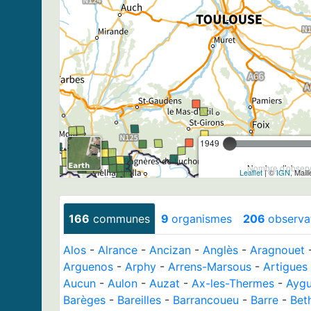
1949
Nombre d'observa
Leaflet
| ©
IGN
, Mail
166
communes
9
organismes
206
observa
Alos
-
Alrance
-
Ancizan
-
Anglès
-
Aragnouet
Arguenos
-
Arphy
-
Arrens-Marsous
-
Artigues
Aucun
-
Aulon
-
Auzat
-
Ax-les-Thermes
-
Aygu
Barèges
-
Bareilles
-
Barrancoueu
-
Barre
-
Bet