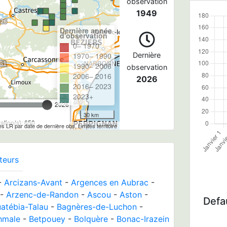
observation
1949
Dernière année
d'observation
0– 1970
1970– 1990
Dernière
1990– 2006
observation
2006– 2016
2026
2016– 2023
2023+
2026
30 km
tion(s): 650
les LR par date de dernière obs, Limites territoire
teurs
-
Arcizans-Avant
-
Argences en Aubrac
-
-
Arzenc-de-Randon
-
Ascou
-
Aston
-
Defau
atébia-Talau
-
Bagnères-de-Luchon
-
hmale
-
Betpouey
-
Bolquère
-
Bonac-Irazein