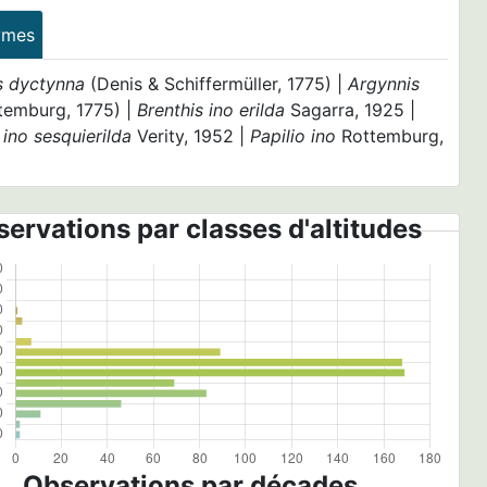
ymes
s dyctynna
(Denis & Schiffermüller, 1775) |
Argynnis
temburg, 1775) |
Brenthis ino erilda
Sagarra, 1925 |
 ino sesquierilda
Verity, 1952 |
Papilio ino
Rottemburg,
ervations par classes d'altitudes
Observations par décades