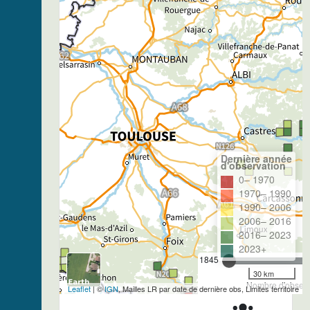
Dernière année
d'observation
0– 1970
1970– 1990
1990– 2006
2006– 2016
2016– 2023
2023+
1845
30 km
Nombre d'observa
Leaflet
| ©
IGN
, Mailles LR par date de dernière obs, Limites territoire