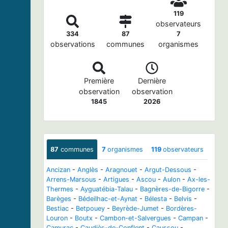
119
observateurs
334
87
7
observations
communes
organismes
Première
Dernière
observation
observation
1845
2026
87
communes
7
organismes
119
observateurs
Ancizan
-
Anglès
-
Aragnouet
-
Argut-Dessous
-
Arrens-Marsous
-
Artigues
-
Ascou
-
Aulon
-
Ax-les-
Thermes
-
Ayguatébia-Talau
-
Bagnères-de-Bigorre
-
Barèges
-
Bédeilhac-et-Aynat
-
Bélesta
-
Belvis
-
Bestiac
-
Betpouey
-
Beyrède-Jumet
-
Bordères-
Louron
-
Boutx
-
Cambon-et-Salvergues
-
Campan
-
Camurac
-
Caudiès-de-Conflent
-
Caussou
-