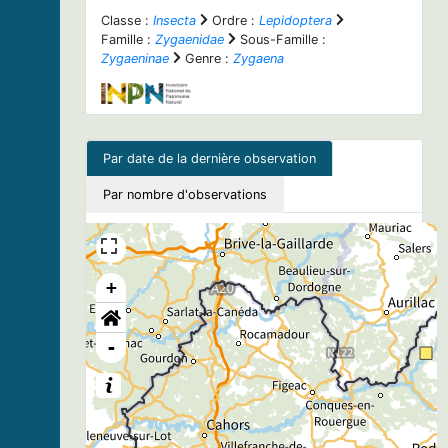
Classe :
Insecta
Ordre :
Lepidoptera
Famille :
Zygaenidae
Sous-Famille :
Zygaeninae
Genre :
Zygaena
Par date de la dernière observation
Par nombre d'observations
+
-