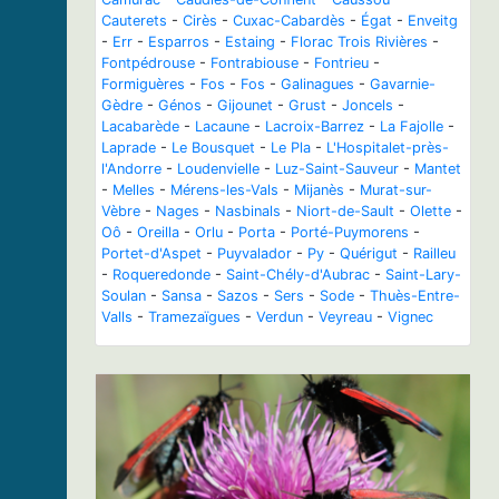
Cauterets
-
Cirès
-
Cuxac-Cabardès
-
Égat
-
Enveitg
-
Err
-
Esparros
-
Estaing
-
Florac Trois Rivières
-
Fontpédrouse
-
Fontrabiouse
-
Fontrieu
-
Formiguères
-
Fos
-
Fos
-
Galinagues
-
Gavarnie-
Gèdre
-
Génos
-
Gijounet
-
Grust
-
Joncels
-
Lacabarède
-
Lacaune
-
Lacroix-Barrez
-
La Fajolle
-
Laprade
-
Le Bousquet
-
Le Pla
-
L'Hospitalet-près-
l'Andorre
-
Loudenvielle
-
Luz-Saint-Sauveur
-
Mantet
-
Melles
-
Mérens-les-Vals
-
Mijanès
-
Murat-sur-
Vèbre
-
Nages
-
Nasbinals
-
Niort-de-Sault
-
Olette
-
Oô
-
Oreilla
-
Orlu
-
Porta
-
Porté-Puymorens
-
Portet-d'Aspet
-
Puyvalador
-
Py
-
Quérigut
-
Railleu
-
Roqueredonde
-
Saint-Chély-d'Aubrac
-
Saint-Lary-
Soulan
-
Sansa
-
Sazos
-
Sers
-
Sode
-
Thuès-Entre-
Valls
-
Tramezaïgues
-
Verdun
-
Veyreau
-
Vignec