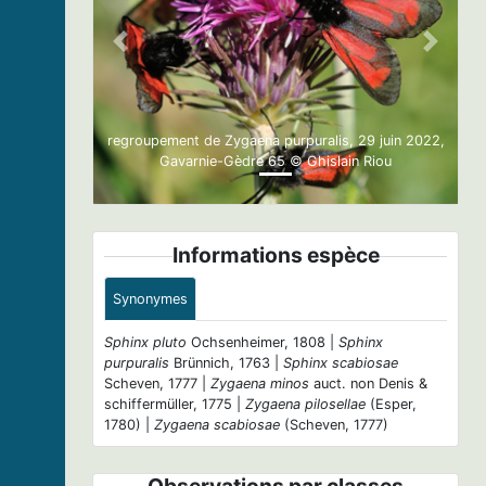
Previous
Next
regroupement de Zygaena purpuralis, 29 juin 2022,
Gavarnie-Gèdre 65 © Ghislain Riou
Informations espèce
Synonymes
Sphinx pluto
Ochsenheimer, 1808 |
Sphinx
purpuralis
Brünnich, 1763 |
Sphinx scabiosae
Scheven, 1777 |
Zygaena minos
auct. non Denis &
schiffermüller, 1775 |
Zygaena pilosellae
(Esper,
1780) |
Zygaena scabiosae
(Scheven, 1777)