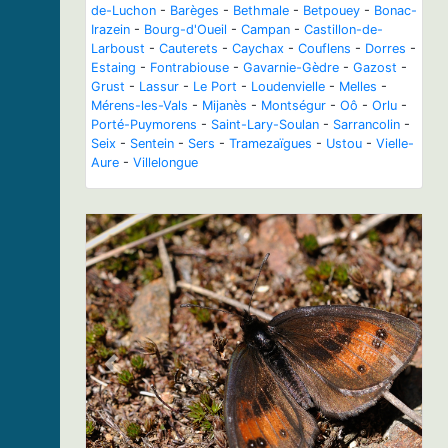
de-Luchon
-
Barèges
-
Bethmale
-
Betpouey
-
Bonac-
Irazein
-
Bourg-d'Oueil
-
Campan
-
Castillon-de-
Larboust
-
Cauterets
-
Caychax
-
Couflens
-
Dorres
-
Estaing
-
Fontrabiouse
-
Gavarnie-Gèdre
-
Gazost
-
Grust
-
Lassur
-
Le Port
-
Loudenvielle
-
Melles
-
Mérens-les-Vals
-
Mijanès
-
Montségur
-
Oô
-
Orlu
-
Porté-Puymorens
-
Saint-Lary-Soulan
-
Sarrancolin
-
Seix
-
Sentein
-
Sers
-
Tramezaïgues
-
Ustou
-
Vielle-
Aure
-
Villelongue
Previous
Next