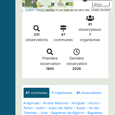
30 km
Nombre d'observa
Leaflet
| ©
IGN
, Mailles LR par date de dernière obs, Limites territoire
81
observateurs
231
47
7
observations
communes
organismes
Première
Dernière
observation
observation
1845
2026
47
communes
7
organismes
81
observateurs
Aragnouet
-
Arrens-Marsous
-
Artigues
-
Ascou
-
Aston
-
Aulon
-
Aulus-les-Bains
-
Auzat
-
Ax-les-
Thermes
-
Azet
-
Bagnères-de-Bigorre
-
Bagnères-