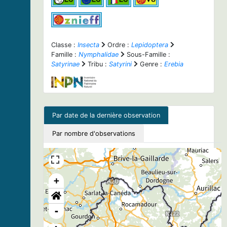
Classe :
Insecta
Ordre :
Lepidoptera
Famille :
Nymphalidae
Sous-Famille :
Satyrinae
Tribu :
Satyrini
Genre :
Erebia
Par date de la dernière observation
Par nombre d'observations
+
-