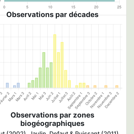
Observations par décades
Observations par zones
biogéographiques
t (2002), Jaulin, Defaut & Puissant (2011)