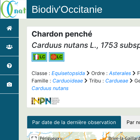
Biodiv'Occitanie
Chardon penché
Carduus nutans
L., 1753 subs
Classe :
Equisetopsida
Ordre :
Asterales
F
Famille :
Carduoideae
Tribu :
Cardueae
Ge
Carduus nutans
Par date de la dernière observation
Par n