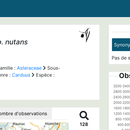
p.
nutans
Synon
Pas de 
amille :
Asteraceae
Sous-
Obs
nre :
Carduus
Espèce :
ombre d'observations
128