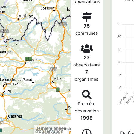
observations
75
communes
27
observateurs
7
organismes
Première
observation
1998
Dernière année
d'observation
Defau