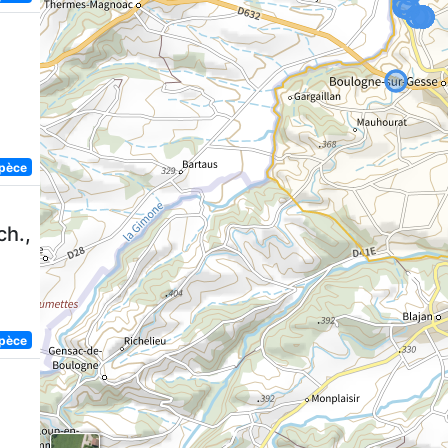
spèce
ch.,
spèce