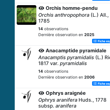
Orchis homme-pendu
Orchis anthropophora
(L.) All.,
1785
14
observations
Dernière observation en
2025
Fiche e
Anacamptide pyramidale
Anacamptis pyramidalis
(L.) Ri
1817 var.
pyramidalis
14
observations
Dernière observation en
2006
Fiche e
Ophrys araignée
Ophrys aranifera
Huds., 1778
subsp.
aranifera