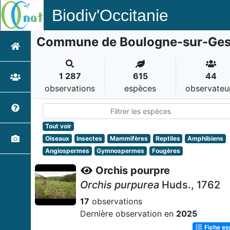
Biodiv'Occitanie
Commune de Boulogne-sur-Ge
1 287
615
44
observations
espèces
observateu
Tout voir
Oiseaux
Insectes
Mammifères
Reptiles
Amphibiens
Angiospermes
Gymnospermes
Fougères
Orchis pourpre
Orchis purpurea
Huds., 1762
17
observations
Dernière observation en
2025
Fiche e