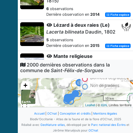
1815)
6
observations
Dernière observation en
2014
Fiche espèce
Lézard à deux raies (Le)
Lacerta bilineata
Daudin, 1802
5
observations
Dernière observation en
2015
Fiche espèce
Mante religieuse
Mantis religiosa
(Linnaeus, 1758)
2000 dernières observations dans la
commune de
Saint-Félix-de-Sorgues
4
observations
Dernière observation en
2014
Données dégradées
Fiche espèce
+
Non dégradées
Grillon des bois
−
Nemobius sylvestris
(Bosc, 1792)
10 km
4
observations
Leaflet
| ©
IGN
, Limites territoire
Dernière observation en
2014
Fiche espèce
Accueil
|
OC'nat
|
Conception et crédits
|
Mentions légales
OEdipode automnale
Biodiv'Occitanie - Atlas de la faune et de la flore d'OC'nat, 2025
Aiolopus strepens
(Latreille, 1804)
Réalisé avec
GeoNature-atlas
, développé par le
Parc national des Écrins
et
Jérôme Maruéjouls pour
OC'nat