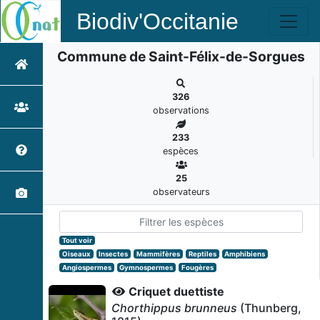
Biodiv'Occitanie
Commune de Saint-Félix-de-Sorgues
326
observations
233
espèces
25
observateurs
Tout voir
Oiseaux
Insectes
Mammifères
Reptiles
Amphibiens
Angiospermes
Gymnospermes
Fougères
Criquet duettiste
Chorthippus brunneus
(Thunberg,