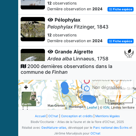
12
observations
Dernière observation en
2024
Fiche espèce
Pélophylax
Pelophylax
Fitzinger, 1843
12
observations
Dernière observation en
2024
Fiche espèce
Grande Aigrette
Ardea alba
Linnaeus, 1758
2000 dernières observations dans la
10
observations
commune de
Finhan
Dernière observation en
2024
Fiche espèce
Données dégradées
Milan noir
+
Non dégradées
Milvus migrans
(Boddaert, 1783)
−
9
observations
5 km
Dernière observation en
2024
Fiche espèce
Leaflet
| ©
IGN
, Limites territoire
Corneille noire
Accueil
|
OC'nat
|
Conception et crédits
|
Mentions légales
Corvus corone
Linnaeus, 1758
Biodiv'Occitanie - Atlas de la faune et de la flore d'OC'nat, 2025
Réalisé avec
GeoNature-atlas
, développé par le
Parc national des Écrins
et
9
observations
Jérôme Maruéjouls pour
OC'nat