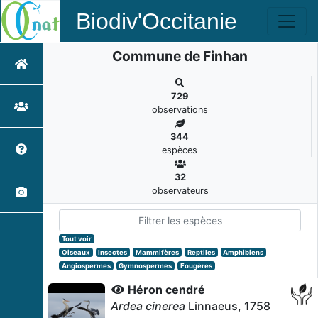
Biodiv'Occitanie
Commune de Finhan
729
observations
344
espèces
32
observateurs
Tout voir
Oiseaux
Insectes
Mammifères
Reptiles
Amphibiens
Angiospermes
Gymnospermes
Fougères
Héron cendré
Ardea cinerea
Linnaeus, 1758