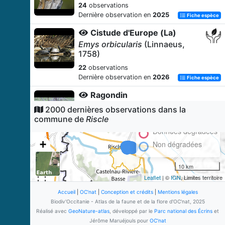
24
observations
Dernière observation en
2025
Fiche espèce
Cistude d'Europe (La)
Emys orbicularis
(Linnaeus,
1758)
22
observations
Dernière observation en
2026
Fiche espèce
Ragondin
Myocastor coypus
(Molina, 1782)
2000 dernières observations dans la
commune de
Riscle
17
observations
Dernière observation en
2025
Données dégradées
Fiche espèce
+
Non dégradées
Souchet vigoureux
−
Cyperus eragrostis
Lam., 1791
10 km
12
observations
Leaflet
| ©
IGN
, Limites territoire
Dernière observation en
2020
Fiche espèce
Accueil
|
OC'nat
|
Conception et crédits
|
Mentions légales
Saule blanc
Biodiv'Occitanie - Atlas de la faune et de la flore d'OC'nat, 2025
Salix alba
L., 1753 [nom. et typ.
Réalisé avec
GeoNature-atlas
, développé par le
Parc national des Écrins
et
cons.]
Jérôme Maruéjouls pour
OC'nat