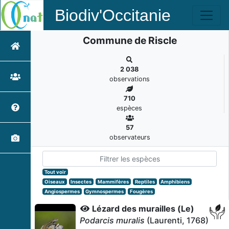
Biodiv'Occitanie
Commune de Riscle
2 038
observations
710
espèces
57
observateurs
Tout voir
Oiseaux
Insectes
Mammifères
Reptiles
Amphibiens
Angiospermes
Gymnospermes
Fougères
Lézard des murailles (Le)
Podarcis muralis
(Laurenti, 1768)