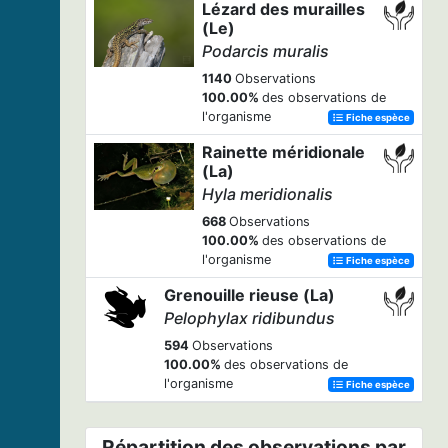
Lézard des murailles
(Le)
Podarcis muralis
1140
Observations
100.00%
des observations de
l'organisme
Fiche espèce
Rainette méridionale
(La)
Hyla meridionalis
668
Observations
100.00%
des observations de
l'organisme
Fiche espèce
Grenouille rieuse (La)
Pelophylax ridibundus
594
Observations
100.00%
des observations de
l'organisme
Fiche espèce
Répartition des observations par