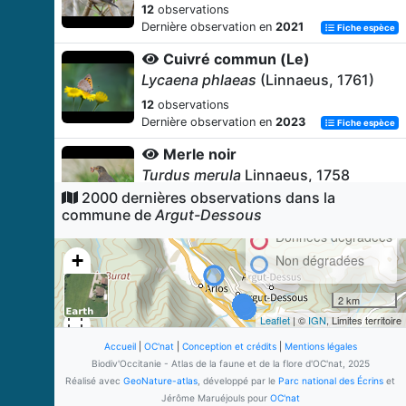
12
observations
Dernière observation en
2021
Fiche espèce
Cuivré commun (Le)
Lycaena phlaeas
(Linnaeus, 1761)
12
observations
Dernière observation en
2023
Fiche espèce
Merle noir
Turdus merula
Linnaeus, 1758
2000 dernières observations dans la
10
observations
commune de
Argut-Dessous
Dernière observation en
2021
Fiche espèce
Données dégradées
Mésange charbonnière
+
Non dégradées
Parus major
Linnaeus, 1758
−
8
observations
2 km
Dernière observation en
2016
Fiche espèce
Leaflet
| ©
IGN
, Limites territoire
Verdier d'Europe
Accueil
|
OC'nat
|
Conception et crédits
|
Mentions légales
Chloris chloris
(Linnaeus, 1758)
Biodiv'Occitanie - Atlas de la faune et de la flore d'OC'nat, 2025
Réalisé avec
GeoNature-atlas
, développé par le
Parc national des Écrins
et
8
observations
Jérôme Maruéjouls pour
OC'nat