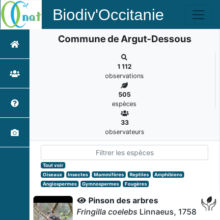
Biodiv'Occitanie
Commune de Argut-Dessous
1 112
observations
505
espèces
33
observateurs
Tout voir
Oiseaux
Insectes
Mammifères
Reptiles
Amphibiens
Angiospermes
Gymnospermes
Fougères
Pinson des arbres
Fringilla coelebs
Linnaeus, 1758