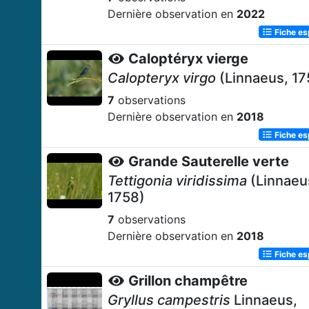
Dernière observation en
2022
Fiche e
Caloptéryx vierge
Calopteryx virgo
(Linnaeus, 17
7
observations
Dernière observation en
2018
Fiche e
Grande Sauterelle verte
Tettigonia viridissima
(Linnaeu
1758)
7
observations
Dernière observation en
2018
Fiche e
Grillon champêtre
Gryllus campestris
Linnaeus,