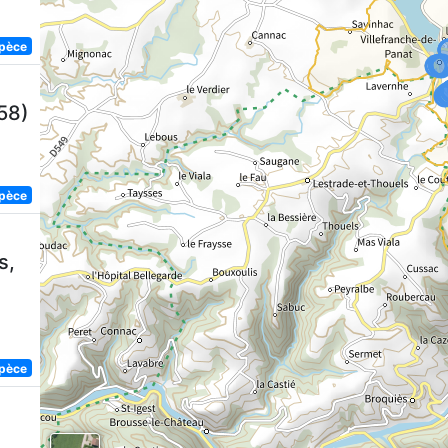
spèce
58)
spèce
s,
spèce