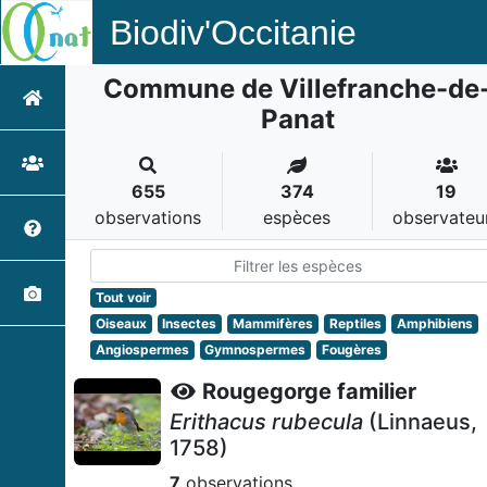
Biodiv'Occitanie
Commune de Villefranche-de
Panat
655
374
19
observations
espèces
observateu
Tout voir
Oiseaux
Insectes
Mammifères
Reptiles
Amphibiens
Angiospermes
Gymnospermes
Fougères
Rougegorge familier
Erithacus rubecula
(Linnaeus,
1758)
7
observations