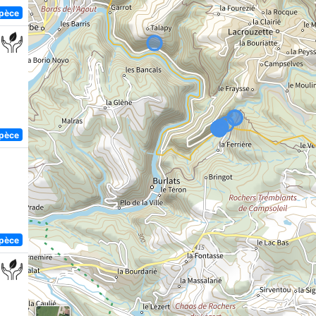
spèce
spèce
spèce