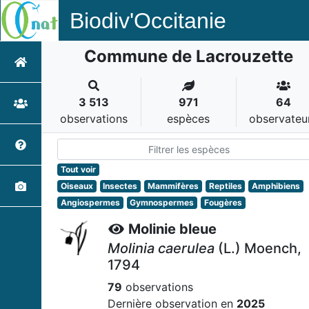
Biodiv'Occitanie
Commune de Lacrouzette
3 513
971
64
observations
espèces
observateu
Tout voir
Oiseaux
Insectes
Mammifères
Reptiles
Amphibiens
Angiospermes
Gymnospermes
Fougères
Molinie bleue
Molinia caerulea
(L.) Moench,
1794
79
observations
Dernière observation en
2025