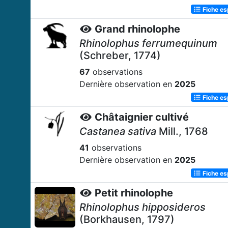
Fiche e
Grand rhinolophe
Rhinolophus ferrumequinum
(Schreber, 1774)
67
observations
Dernière observation en
2025
Fiche e
Châtaignier cultivé
Castanea sativa
Mill., 1768
41
observations
Dernière observation en
2025
Fiche e
Petit rhinolophe
Rhinolophus hipposideros
(Borkhausen, 1797)