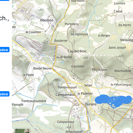
ch.,
spèce
spèce