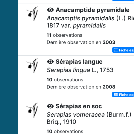
Anacamptide pyramidale
Anacamptis pyramidalis
(L.) Ri
1817 var.
pyramidalis
11
observations
Dernière observation en
2003
Fiche e
Sérapias langue
Serapias lingua
L., 1753
10
observations
Dernière observation en
2008
Fiche e
Sérapias en soc
Serapias vomeracea
(Burm.f.)
Briq., 1910
10
observations