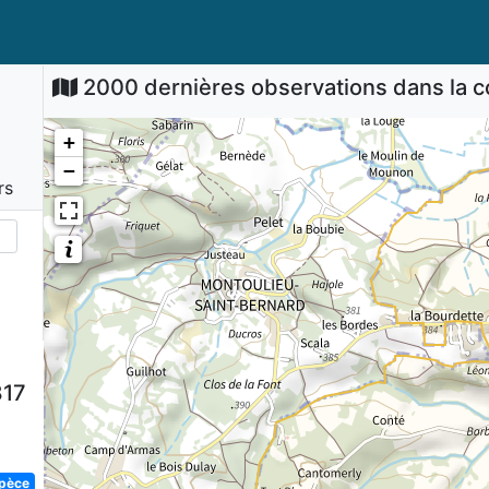
2000 dernières observations dans la
+
−
rs
817
spèce