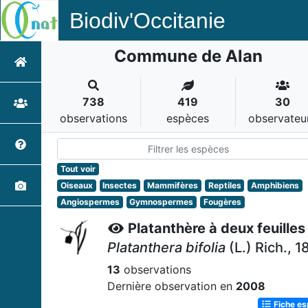
Biodiv'Occitanie
Commune de Alan
738
419
30
observations
espèces
observateu
Tout voir
Oiseaux
Insectes
Mammifères
Reptiles
Amphibiens
Angiospermes
Gymnospermes
Fougères
Platanthère à deux feuilles
Platanthera bifolia
(L.) Rich., 1
13
observations
Dernière observation en
2008
Fiche e