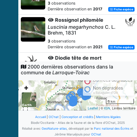
3
observations
Dernière observation en
2017
Fiche espèce
Rossignol philomèle
Luscinia megarhynchos
C. L.
Brehm, 1831
3
observations
Dernière observation en
2021
Fiche espèce
Diodie tête de mort
Zilla diodia
(Walckenaer, 1802)
2000 dernières observations dans la
commune de
Larroque-Toirac
3
observations
Dernière observation en
2017
Données dégradées
Fiche espèce
+
Non dégradées
Saltique sanguinolent
−
Philaeus chrysops
(Poda, 1761)
5 km
2
observations
Leaflet
| ©
IGN
, Limites territoire
Dernière observation en
2016
Fiche espèce
Accueil
|
OC'nat
|
Conception et crédits
|
Mentions légales
Martinet noir
Biodiv'Occitanie - Atlas de la faune et de la flore d'OC'nat, 2025
Apus apus
(Linnaeus, 1758)
Réalisé avec
GeoNature-atlas
, développé par le
Parc national des Écrins
et
Jérôme Maruéjouls pour
OC'nat