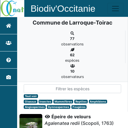
Biodiv'Occitanie
Commune de Larroque-Toirac
77
observations
62
espèces
10
observateurs
Tout voir
Oiseaux
Insectes
Mammifères
Reptiles
Amphibiens
Angiospermes
Gymnospermes
Fougères
Épeire de velours
Agalenatea redii
(Scopoli, 1763)