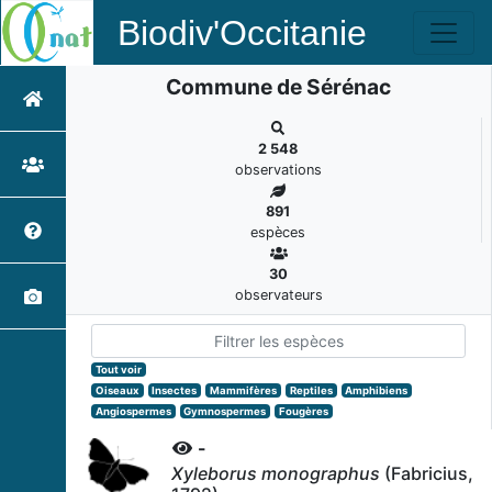
Biodiv'Occitanie
Commune de Sérénac
2 548
observations
891
espèces
30
observateurs
Tout voir
Oiseaux
Insectes
Mammifères
Reptiles
Amphibiens
Angiospermes
Gymnospermes
Fougères
-
Xyleborus monographus
(Fabricius,