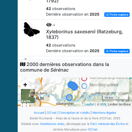
1792)
42
observations
Dernière observation en
2025
Fiche espèce
-
Xyleborinus saxesenii
(Ratzeburg,
1837)
42
observations
Dernière observation en
2025
Fiche espèce
-
2000 dernières observations dans la
Xylosandrus germanus
(Blandford,
commune de
Sérénac
1894)
Données dégradées
41
observations
+
Non dégradées
Dernière observation en
2025
Fiche espèce
−
-
10 km
Litargus connexus
Leaflet
(Geoffroy
| ©
IGN
, Limites territoire
in
Fourcroy, 1785)
Accueil
|
OC'nat
|
Conception et crédits
|
Mentions légales
38
observations
Biodiv'Occitanie - Atlas de la faune et de la flore d'OC'nat, 2025
Dernière observation en
2025
Réalisé avec
GeoNature-atlas
, développé par le
Parc national des Écrins
et
Fiche espèce
Jérôme Maruéjouls pour
OC'nat