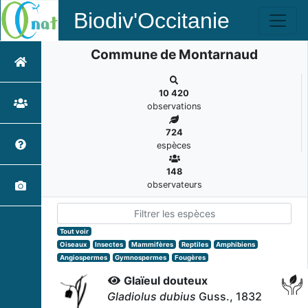
Biodiv'Occitanie
Commune de Montarnaud
10 420
observations
724
espèces
148
observateurs
Tout voir
Oiseaux
Insectes
Mammifères
Reptiles
Amphibiens
Angiospermes
Gymnospermes
Fougères
Glaïeul douteux
Gladiolus dubius
Guss., 1832