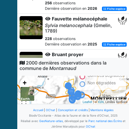
256
observations
Dernière observation en
2026
Fiche espèce
Fauvette mélanocéphale
Sylvia melanocephala
(Gmelin,
1789)
228
observations
Dernière observation en
2025
Fiche espèce
Bruant proyer
Emberiza calandra
Linnaeus,
2000 dernières observations dans la
1758
commune de
Montarnaud
228
observations
Données dégradées
Dernière observation en
2024
Fiche espèce
+
Non dégradées
Moineau soulcie
−
10 km
Petronia petronia
(Linnaeus,
1766)
Leaflet
| ©
IGN
, Limites territoire
225
observations
Accueil
|
OC'nat
|
Conception et crédits
|
Mentions légales
Dernière observation en
2023
Biodiv'Occitanie - Atlas de la faune et de la flore d'OC'nat, 2025
Fiche espèce
Réalisé avec
GeoNature-atlas
, développé par le
Parc national des Écrins
et
Étourneau sansonnet
Jérôme Maruéjouls pour
OC'nat