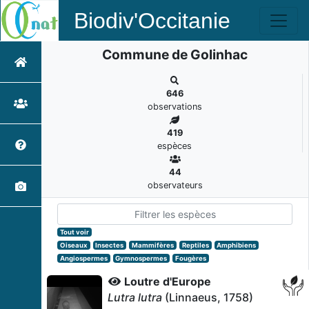
Biodiv'Occitanie
Commune de Golinhac
646
observations
419
espèces
44
observateurs
Tout voir
Oiseaux
Insectes
Mammifères
Reptiles
Amphibiens
Angiospermes
Gymnospermes
Fougères
Loutre d'Europe
Lutra lutra
(Linnaeus, 1758)