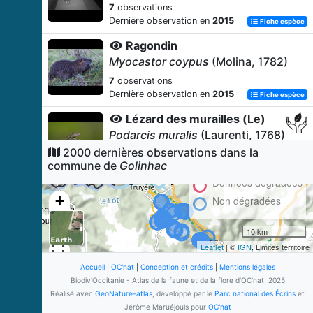
7
observations
Dernière observation en
2015
Fiche espèce
Ragondin
Myocastor coypus
(Molina, 1782)
7
observations
Dernière observation en
2015
Fiche espèce
Lézard des murailles (Le)
Podarcis muralis
(Laurenti, 1768)
2000 dernières observations dans la
6
observations
commune de
Golinhac
Dernière observation en
2008
Fiche espèce
Données dégradées
Écrevisse de Californie (L')
+
Non dégradées
Pacifastacus leniusculus
(Dana,
−
1852)
10 km
5
observations
Leaflet
| ©
IGN
, Limites territoire
Dernière observation en
2015
Fiche espèce
Accueil
|
OC'nat
|
Conception et crédits
|
Mentions légales
Pisaure admirable
Biodiv'Occitanie - Atlas de la faune et de la flore d'OC'nat, 2025
Pisaura mirabilis
(Clerck, 1758)
Réalisé avec
GeoNature-atlas
, développé par le
Parc national des Écrins
et
Jérôme Maruéjouls pour
OC'nat