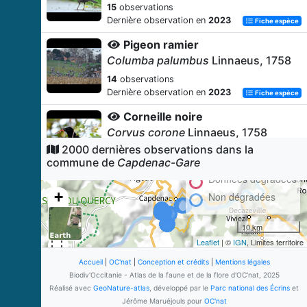
15
observations
Dernière observation en
2023
Fiche espèce
Pigeon ramier
Columba palumbus
Linnaeus, 1758
14
observations
Dernière observation en
2023
Fiche espèce
Corneille noire
Corvus corone
Linnaeus, 1758
2000 dernières observations dans la
13
observations
commune de
Capdenac-Gare
Dernière observation en
2023
Fiche espèce
Données dégradées
Pinson des arbres
+
Non dégradées
Fringilla coelebs
Linnaeus, 1758
−
13
observations
10 km
Dernière observation en
2023
Fiche espèce
Leaflet
| ©
IGN
, Limites territoire
Myrtil (Le)
Accueil
|
OC'nat
|
Conception et crédits
|
Mentions légales
Maniola jurtina
(Linnaeus, 1758)
Biodiv'Occitanie - Atlas de la faune et de la flore d'OC'nat, 2025
Réalisé avec
GeoNature-atlas
, développé par le
Parc national des Écrins
et
13
observations
Jérôme Maruéjouls pour
OC'nat