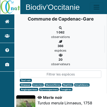
Biodiv'Occitanie
Commune de Capdenac-Gare
1 062
observations
366
espèces
20
observateurs
Tout voir
Oiseaux
Insectes
Mammifères
Reptiles
Amphibiens
Angiospermes
Gymnospermes
Fougères
Merle noir
Turdus merula
Linnaeus, 1758