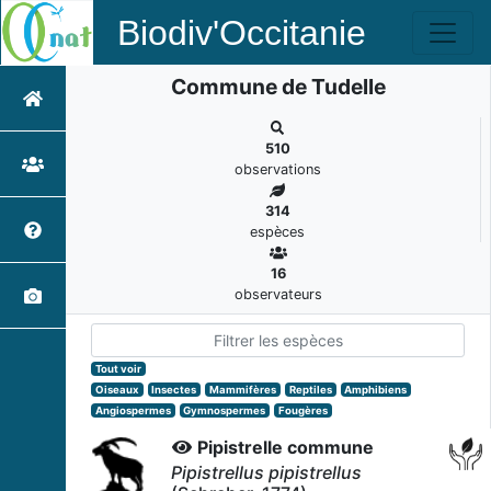
Biodiv'Occitanie
Commune de Tudelle
510
observations
314
espèces
16
observateurs
Tout voir
Oiseaux
Insectes
Mammifères
Reptiles
Amphibiens
Angiospermes
Gymnospermes
Fougères
Pipistrelle commune
Pipistrellus pipistrellus