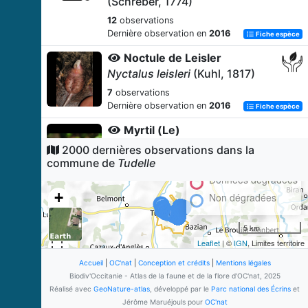
(Schreber, 1774)
12
observations
Dernière observation en
2016
Fiche espèce
Noctule de Leisler
Nyctalus leisleri
(Kuhl, 1817)
7
observations
Dernière observation en
2016
Fiche espèce
Myrtil (Le)
Maniola jurtina
(Linnaeus, 1758)
2000 dernières observations dans la
commune de
Tudelle
6
observations
Dernière observation en
2024
Données dégradées
Fiche espèce
+
Non dégradées
Murin de Natterer
−
Myotis nattereri
(Kuhl, 1817)
5 km
6
observations
Leaflet
| ©
IGN
, Limites territoire
Dernière observation en
2016
Fiche espèce
Accueil
|
OC'nat
|
Conception et crédits
|
Mentions légales
Ephippigère carénée
Biodiv'Occitanie - Atlas de la faune et de la flore d'OC'nat, 2025
Uromenus rugosicollis
(Audinet
Réalisé avec
GeoNature-atlas
, développé par le
Parc national des Écrins
et
Serville, 1838)
Jérôme Maruéjouls pour
OC'nat