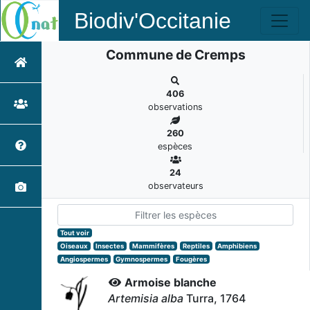
Biodiv'Occitanie
Commune de Cremps
406
observations
260
espèces
24
observateurs
Tout voir
Oiseaux
Insectes
Mammifères
Reptiles
Amphibiens
Angiospermes
Gymnospermes
Fougères
Armoise blanche
Artemisia alba
Turra, 1764