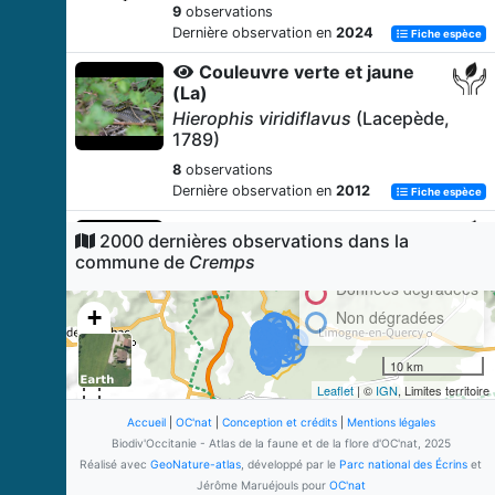
9
observations
Dernière observation en
2024
Fiche espèce
Couleuvre verte et jaune
(La)
Hierophis viridiflavus
(Lacepède,
1789)
8
observations
Dernière observation en
2012
Fiche espèce
Lézard des murailles (Le)
2000 dernières observations dans la
Podarcis muralis
(Laurenti, 1768)
commune de
Cremps
7
observations
Données dégradées
Dernière observation en
2011
Fiche espèce
+
Non dégradées
Rougequeue à front blanc
−
10 km
Phoenicurus phoenicurus
(Linnaeus, 1758)
Leaflet
| ©
IGN
, Limites territoire
6
observations
Accueil
|
OC'nat
|
Conception et crédits
|
Mentions légales
Dernière observation en
2024
Biodiv'Occitanie - Atlas de la faune et de la flore d'OC'nat, 2025
Fiche espèce
Réalisé avec
GeoNature-atlas
, développé par le
Parc national des Écrins
et
Petit rhinolophe
Jérôme Maruéjouls pour
OC'nat