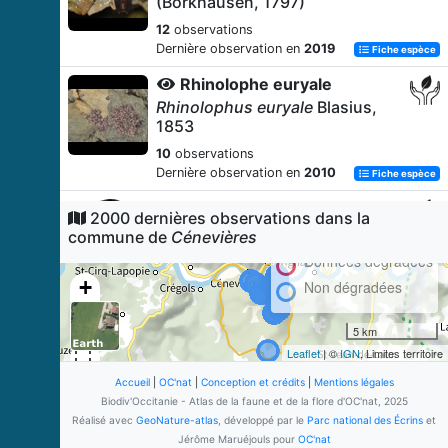
(Borkhausen, 1797)
12
observations
Dernière observation en
2019
Fiche espèce
Rhinolophe euryale
Rhinolophus euryale
Blasius,
1853
10
observations
Dernière observation en
2010
Fiche espèce
Grand rhinolophe
2000 dernières observations dans la
Rhinolophus ferrumequinum
commune de
Cénevières
(Schreber, 1774)
Données dégradées
7
observations
+
Non dégradées
Dernière observation en
2010
Fiche espèce
−
Vipère aspic (La)
5 km
Vipera aspis
(Linnaeus, 1758)
Leaflet
| ©
IGN
, Limites territoire
5
observations
Accueil
|
OC'nat
|
Conception et crédits
|
Mentions légales
Dernière observation en
2018
Biodiv'Occitanie - Atlas de la faune et de la flore d'OC'nat, 2025
Fiche espèce
Réalisé avec
GeoNature-atlas
, développé par le
Parc national des Écrins
et
Decticelle grisâtre
Jérôme Maruéjouls pour
OC'nat