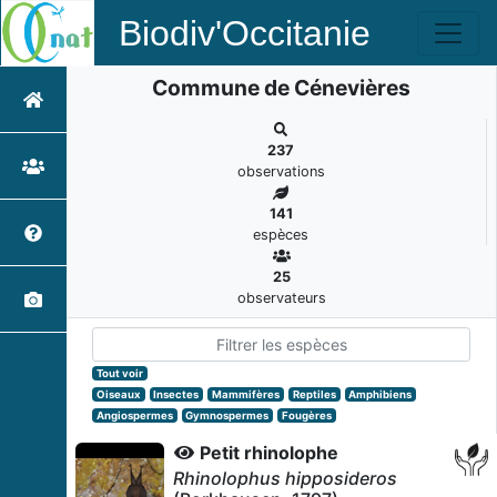
Biodiv'Occitanie
Commune de Cénevières
237
observations
141
espèces
25
observateurs
Tout voir
Oiseaux
Insectes
Mammifères
Reptiles
Amphibiens
Angiospermes
Gymnospermes
Fougères
Petit rhinolophe
Rhinolophus hipposideros