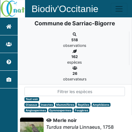
Biodiv'Occitanie
Commune de Sarriac-Bigorre
518
observations
162
espèces
26
observateurs
Tout voir
Oiseaux
Insectes
Mammifères
Reptiles
Amphibiens
Angiospermes
Gymnospermes
Fougères
Merle noir
Turdus merula
Linnaeus, 1758