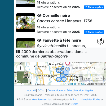
19
observations
Dernière observation en
2025
Fiche espèce
Corneille noire
Corvus corone
Linnaeus, 1758
18
observations
Dernière observation en
2025
Fiche espèce
Fauvette à tête noire
Sylvia atricapilla
(Linnaeus,
1758)
2000 dernières observations dans la
commune de
Sarriac-Bigorre
16
observations
Dernière observation en
2025
Données dégradées
Fiche espèce
+
Non dégradées
Pouillot véloce
−
Phylloscopus collybita
(Vieillot,
5 km
1817)
Leaflet
| ©
IGN
, Limites territoire
14
observations
Dernière observation en
2025
Accueil
|
OC'nat
|
Conception et crédits
|
Mentions légales
Fiche espèce
Biodiv'Occitanie - Atlas de la faune et de la flore d'OC'nat, 2025
Tourterelle turque
Réalisé avec
GeoNature-atlas
, développé par le
Parc national des Écrins
et
Streptopelia decaocto
(Frivaldszky,
Jérôme Maruéjouls pour
OC'nat