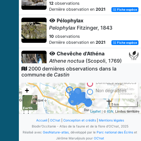
12
observations
Dernière observation en
2021
Fiche espèce
Pélophylax
Pelophylax
Fitzinger, 1843
10
observations
Dernière observation en
2021
Fiche espèce
Chevêche d'Athéna
Athene noctua
(Scopoli, 1769)
2000 dernières observations dans la
7
observations
commune de
Castin
Dernière observation en
2020
Fiche espèce
Données dégradées
Anacamptide pyramidale
+
Non dégradées
Anacamptis pyramidalis
(L.) Rich.,
−
1817
5 km
7
observations
Leaflet
| ©
IGN
, Limites territoire
Dernière observation en
2016
Fiche espèce
Accueil
|
OC'nat
|
Conception et crédits
|
Mentions légales
Chevreuil européen
Biodiv'Occitanie - Atlas de la faune et de la flore d'OC'nat, 2025
Capreolus capreolus
(Linnaeus,
Réalisé avec
GeoNature-atlas
, développé par le
Parc national des Écrins
et
1758)
Jérôme Maruéjouls pour
OC'nat