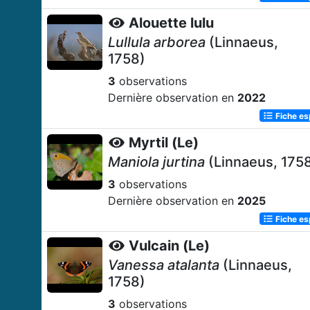
Alouette lulu
Lullula arborea
(Linnaeus,
1758)
3
observations
Dernière observation en
2022
Fiche e
Myrtil (Le)
Maniola jurtina
(Linnaeus, 175
3
observations
Dernière observation en
2025
Fiche e
Vulcain (Le)
Vanessa atalanta
(Linnaeus,
1758)
3
observations