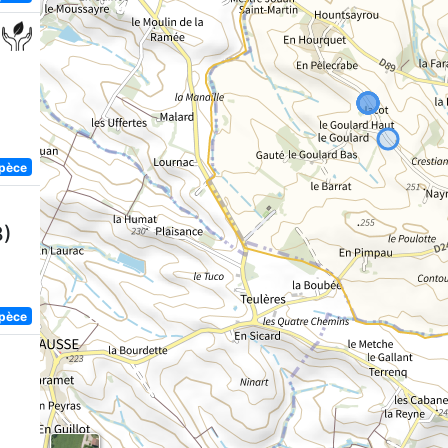
spèce
8)
spèce