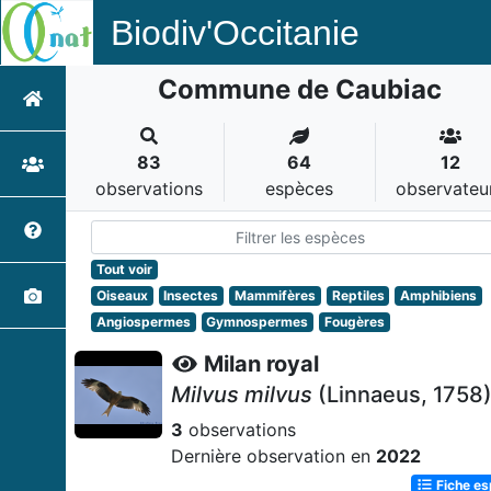
Biodiv'Occitanie
Commune de Caubiac
83
64
12
observations
espèces
observateu
Tout voir
Oiseaux
Insectes
Mammifères
Reptiles
Amphibiens
Angiospermes
Gymnospermes
Fougères
Milan royal
Milvus milvus
(Linnaeus, 1758
3
observations
Dernière observation en
2022
Fiche e