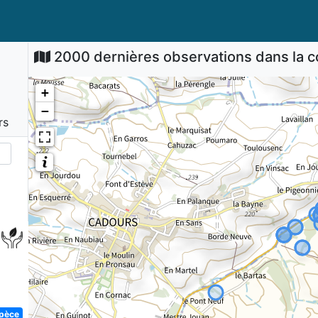
2000 dernières observations dans la
+
−
rs
)
spèce