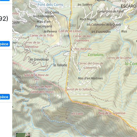
92)
spèce
spèce