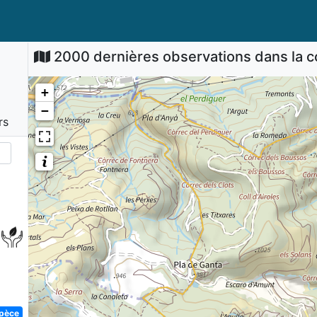
2000 dernières observations dans la
+
−
rs
spèce