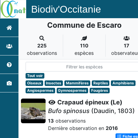
Biodiv'Occitanie
Commune de Escaro
225
110
17
observations
espèces
observateu
Tout voir
Oiseaux
Insectes
Mammifères
Reptiles
Amphibiens
Angiospermes
Gymnospermes
Fougères
Crapaud épineux (Le)
Bufo spinosus
(Daudin, 1803)
13
observations
Dernière observation en
2016
Fiche e