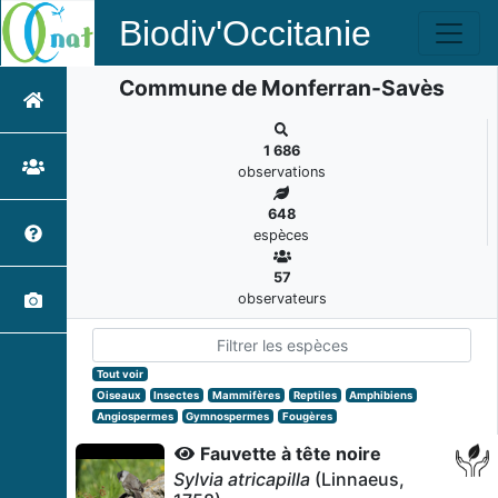
Biodiv'Occitanie
Commune de Monferran-Savès
1 686
observations
648
espèces
57
observateurs
Tout voir
Oiseaux
Insectes
Mammifères
Reptiles
Amphibiens
Angiospermes
Gymnospermes
Fougères
Fauvette à tête noire
Sylvia atricapilla
(Linnaeus,