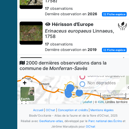
1758)
17
observations
Dernière observation en
2026
Fiche espèce
Hérisson d'Europe
Erinaceus europaeus
Linnaeus,
1758
17
observations
Dernière observation en
2019
Fiche espèce
Rossignol philomèle
2000 dernières observations dans la
Luscinia megarhynchos
C. L.
commune de
Monferran-Savès
Brehm, 1831
Données dégradées
16
observations
+
Non dégradées
Dernière observation en
2026
Fiche espèce
−
Prunier épineux
10 km
Prunus spinosa
L., 1753
Leaflet
| ©
IGN
, Limites territoire
14
observations
Accueil
|
OC'nat
|
Conception et crédits
|
Mentions légales
Dernière observation en
2026
Biodiv'Occitanie - Atlas de la faune et de la flore d'OC'nat, 2025
Fiche espèce
Réalisé avec
GeoNature-atlas
, développé par le
Parc national des Écrins
et
Orme mineur
Jérôme Maruéjouls pour
OC'nat