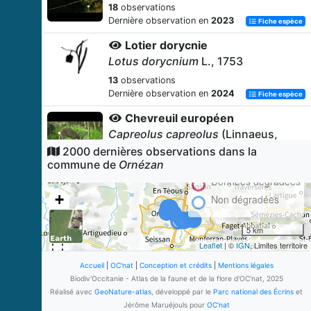
18
observations
Dernière observation en
2023
Fiche espèce
Lotier dorycnie
Lotus dorycnium
L., 1753
13
observations
Dernière observation en
2024
Fiche espèce
Chevreuil européen
Capreolus capreolus
(Linnaeus,
1758)
2000 dernières observations dans la
commune de
Ornézan
12
observations
Dernière observation en
2025
Données dégradées
Fiche espèce
+
Non dégradées
Genêt scorpion
−
Genista scorpius
(L.) DC., 1805
5 km
11
observations
Leaflet
| ©
IGN
, Limites territoire
Dernière observation en
2025
Fiche espèce
Accueil
|
OC'nat
|
Conception et crédits
|
Mentions légales
Orme mineur
Biodiv'Occitanie - Atlas de la faune et de la flore d'OC'nat, 2025
Ulmus minor
Mill., 1768
Réalisé avec
GeoNature-atlas
, développé par le
Parc national des Écrins
et
Jérôme Maruéjouls pour
OC'nat