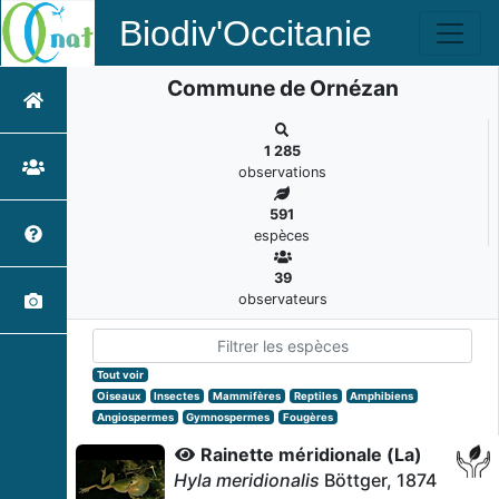
Biodiv'Occitanie
Commune de Ornézan
1 285
observations
591
espèces
39
observateurs
Tout voir
Oiseaux
Insectes
Mammifères
Reptiles
Amphibiens
Angiospermes
Gymnospermes
Fougères
Rainette méridionale (La)
Hyla meridionalis
Böttger, 1874