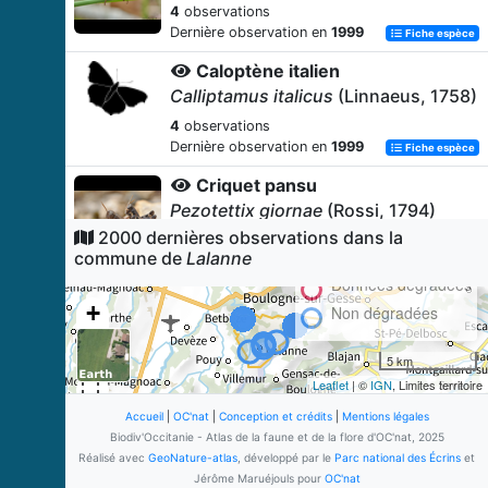
4
observations
Dernière observation en
1999
Fiche espèce
Caloptène italien
Calliptamus italicus
(Linnaeus, 1758)
4
observations
Dernière observation en
1999
Fiche espèce
Criquet pansu
Pezotettix giornae
(Rossi, 1794)
2000 dernières observations dans la
4
observations
commune de
Lalanne
Dernière observation en
1999
Fiche espèce
Données dégradées
-
+
Non dégradées
Euchorthippus elegantulus
Zeuner,
−
1940
5 km
4
observations
Leaflet
| ©
IGN
, Limites territoire
Dernière observation en
1999
Fiche espèce
Accueil
|
OC'nat
|
Conception et crédits
|
Mentions légales
Pouillot véloce
Biodiv'Occitanie - Atlas de la faune et de la flore d'OC'nat, 2025
Phylloscopus collybita
(Vieillot,
Réalisé avec
GeoNature-atlas
, développé par le
Parc national des Écrins
et
1817)
Jérôme Maruéjouls pour
OC'nat