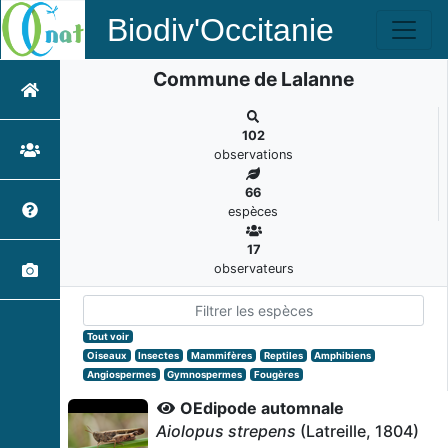
Biodiv'Occitanie
Commune de Lalanne
102
observations
66
espèces
17
observateurs
Tout voir
Oiseaux
Insectes
Mammifères
Reptiles
Amphibiens
Angiospermes
Gymnospermes
Fougères
OEdipode automnale
Aiolopus strepens
(Latreille, 1804)