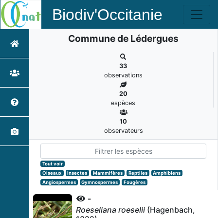
Biodiv'Occitanie
Commune de Lédergues
33
observations
20
espèces
10
observateurs
Tout voir
Oiseaux
Insectes
Mammifères
Reptiles
Amphibiens
Angiospermes
Gymnospermes
Fougères
-
Roeseliana roeselii
(Hagenbach,