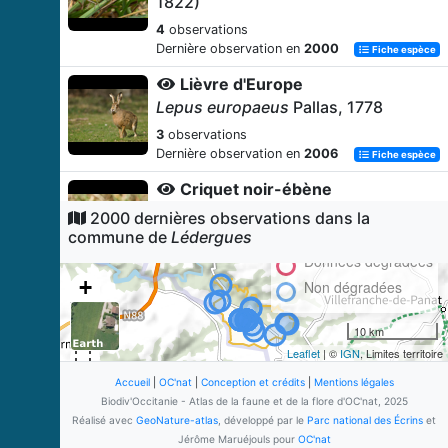
1822)
4
observations
Dernière observation en
2000
Fiche espèce
Lièvre d'Europe
Lepus europaeus
Pallas, 1778
3
observations
Dernière observation en
2006
Fiche espèce
Criquet noir-ébène
Omocestus rufipes
(Zetterstedt,
2000 dernières observations dans la
1821)
commune de
Lédergues
3
observations
Données dégradées
Dernière observation en
2000
Fiche espèce
+
Non dégradées
Petit rhinolophe
−
10 km
Rhinolophus hipposideros
(Borkhausen, 1797)
Leaflet
| ©
IGN
, Limites territoire
2
observations
Accueil
|
OC'nat
|
Conception et crédits
|
Mentions légales
Dernière observation en
2005
Biodiv'Occitanie - Atlas de la faune et de la flore d'OC'nat, 2025
Fiche espèce
Réalisé avec
GeoNature-atlas
, développé par le
Parc national des Écrins
et
Conocéphale gracieux
Jérôme Maruéjouls pour
OC'nat