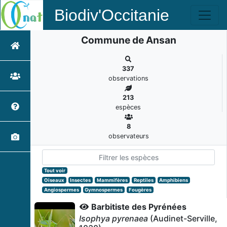
Biodiv'Occitanie
Commune de Ansan
337
observations
213
espèces
8
observateurs
Tout voir
Oiseaux
Insectes
Mammifères
Reptiles
Amphibiens
Angiospermes
Gymnospermes
Fougères
Barbitiste des Pyrénées
Isophya pyrenaea
(Audinet-Serville,