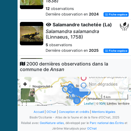
1838)
12
observations
Dernière observation en
2024
Fiche espèce
Salamandre tachetée (La)
Salamandra salamandra
(Linnaeus, 1758)
5
observations
Dernière observation en
2025
Fiche espèce
Tircis (Le)
2000 dernières observations dans la
Pararge aegeria
(Linnaeus, 1758)
commune de
Ansan
5
observations
Données dégradées
Dernière observation en
2024
Fiche espèce
+
Non dégradées
Pélodyte ponctué (Le)
−
5 km
Pelodytes punctatus
(Daudin,
1803)
Leaflet
| ©
IGN
, Limites territoire
4
observations
Accueil
|
OC'nat
|
Conception et crédits
|
Mentions légales
Dernière observation en
2022
Biodiv'Occitanie - Atlas de la faune et de la flore d'OC'nat, 2025
Fiche espèce
Réalisé avec
GeoNature-atlas
, développé par le
Parc national des Écrins
et
Ephippigère carénée
Jérôme Maruéjouls pour
OC'nat