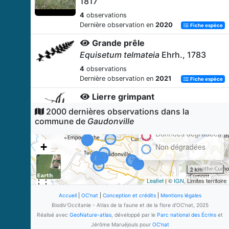
1817
4
observations
Dernière observation en
2020
Fiche espèce
Grande prêle
Equisetum telmateia
Ehrh., 1783
4
observations
Dernière observation en
2021
Fiche espèce
Lierre grimpant
Hedera helix
L., 1753
2000 dernières observations dans la
commune de
Gaudonville
4
observations
Dernière observation en
2021
Données dégradées
Fiche espèce
+
Non dégradées
Muscari chevelu
−
Muscari comosum
(L.) Mill., 1768
2 km
4
observations
Leaflet
| ©
IGN
, Limites territoire
Dernière observation en
2020
Fiche espèce
Accueil
|
OC'nat
|
Conception et crédits
|
Mentions légales
Prunier épineux
Biodiv'Occitanie - Atlas de la faune et de la flore d'OC'nat, 2025
Prunus spinosa
L., 1753
Réalisé avec
GeoNature-atlas
, développé par le
Parc national des Écrins
et
Jérôme Maruéjouls pour
OC'nat