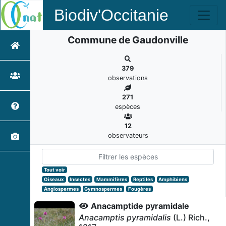
Biodiv'Occitanie
Commune de Gaudonville
379
observations
271
espèces
12
observateurs
Tout voir
Oiseaux
Insectes
Mammifères
Reptiles
Amphibiens
Angiospermes
Gymnospermes
Fougères
Anacamptide pyramidale
Anacamptis pyramidalis
(L.) Rich.,