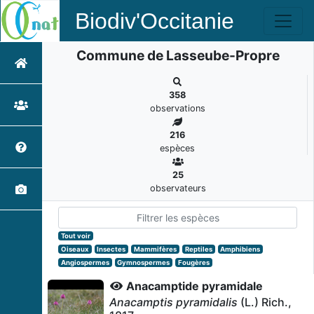
Biodiv'Occitanie
Commune de Lasseube-Propre
358
observations
216
espèces
25
observateurs
Tout voir
Oiseaux
Insectes
Mammifères
Reptiles
Amphibiens
Angiospermes
Gymnospermes
Fougères
Anacamptide pyramidale
Anacamptis pyramidalis
(L.) Rich.,