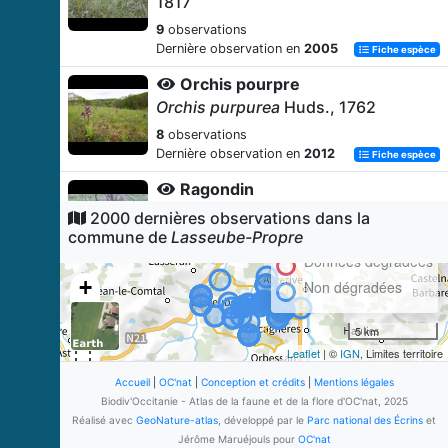
1817
9
observations
Dernière observation en
2005
Fiche espèce
Orchis pourpre
Orchis purpurea
Huds., 1762
8
observations
Dernière observation en
2012
Fiche espèce
Ragondin
Myocastor coypus
(Molina, 1782)
2000 dernières observations dans la
commune de
Lasseube-Propre
7
observations
Dernière observation en
2025
Données dégradées
Fiche espèce
+
Non dégradées
Himantoglosse bouc
−
Himantoglossum hircinum
(L.)
5 km
Spreng., 1826
Leaflet
| ©
IGN
, Limites territoire
7
observations
Dernière observation en
2005
Accueil
|
OC'nat
|
Conception et crédits
|
Mentions légales
Fiche espèce
Biodiv'Occitanie - Atlas de la faune et de la flore d'OC'nat, 2025
Agrion de Vander Linden
Réalisé avec
GeoNature-atlas
, développé par le
Parc national des Écrins
et
Erythromma lindenii
(Selys-
Jérôme Maruéjouls pour
OC'nat