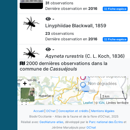
31
observations
Dernière observation en
2016
Fiche espèce
-
Linyphiidae Blackwall, 1859
23
observations
Dernière observation en
2016
Fiche espèce
-
Agyneta rurestris
(C. L. Koch, 1836)
2000 dernières observations dans la
23
observations
commune de
Cassuéjouls
Dernière observation en
2016
Fiche espèce
Données dégradées
Criquet des pâtures
+
Non dégradées
Pseudochorthippus parallelus
−
parallelus
(Zetterstedt, 1821)
5 km
23
observations
Leaflet
| ©
IGN
, Limites territoire
Dernière observation en
2016
Fiche espèce
Accueil
|
OC'nat
|
Conception et crédits
|
Mentions légales
-
Biodiv'Occitanie - Atlas de la faune et de la flore d'OC'nat, 2025
Pachygnatha degeeri
Sundevall,
Réalisé avec
GeoNature-atlas
, développé par le
Parc national des Écrins
et
1830
Jérôme Maruéjouls pour
OC'nat