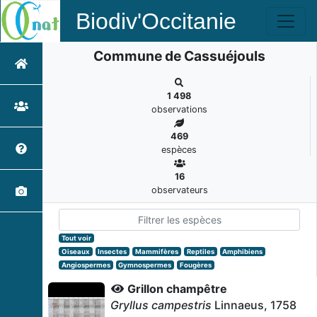
Biodiv'Occitanie
Commune de Cassuéjouls
1 498
observations
469
espèces
16
observateurs
Tout voir
Oiseaux
Insectes
Mammifères
Reptiles
Amphibiens
Angiospermes
Gymnospermes
Fougères
Grillon champêtre
Gryllus campestris
Linnaeus, 1758