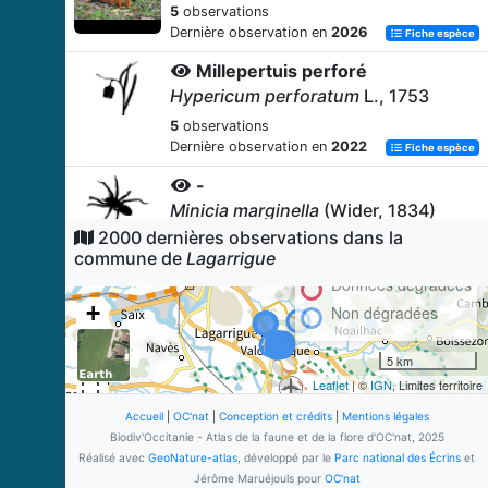
5
observations
Dernière observation en
2026
Fiche espèce
Millepertuis perforé
Hypericum perforatum
L., 1753
5
observations
Dernière observation en
2022
Fiche espèce
-
Minicia marginella
(Wider, 1834)
2000 dernières observations dans la
4
observations
commune de
Lagarrigue
Dernière observation en
2017
Fiche espèce
Données dégradées
Avoine barbue
+
Non dégradées
Avena barbata
Pott ex Link, 1799
−
4
observations
5 km
Dernière observation en
2022
Fiche espèce
Leaflet
| ©
IGN
, Limites territoire
Blackstonie perfoliée
Accueil
|
OC'nat
|
Conception et crédits
|
Mentions légales
Blackstonia perfoliata
(L.) Huds.,
Biodiv'Occitanie - Atlas de la faune et de la flore d'OC'nat, 2025
1762
Réalisé avec
GeoNature-atlas
, développé par le
Parc national des Écrins
et
Jérôme Maruéjouls pour
OC'nat