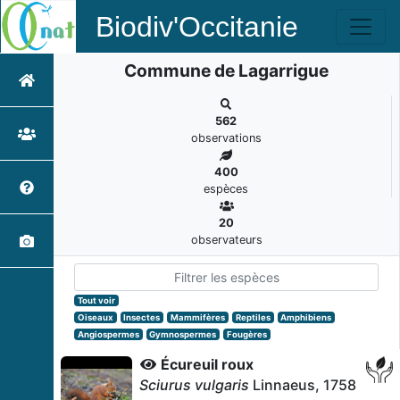
Biodiv'Occitanie
Commune de Lagarrigue
562
observations
400
espèces
20
observateurs
Tout voir
Oiseaux
Insectes
Mammifères
Reptiles
Amphibiens
Angiospermes
Gymnospermes
Fougères
Écureuil roux
Sciurus vulgaris
Linnaeus, 1758