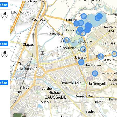
spèce
spèce
spèce