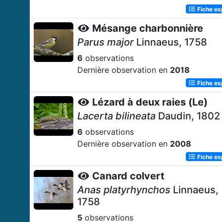
Fiche e
Mésange charbonnière
Parus major
Linnaeus, 1758
6
observations
Dernière observation en
2018
Fiche e
Lézard à deux raies (Le)
Lacerta bilineata
Daudin, 1802
6
observations
Dernière observation en
2008
Fiche e
Canard colvert
Anas platyrhynchos
Linnaeus,
1758
5
observations