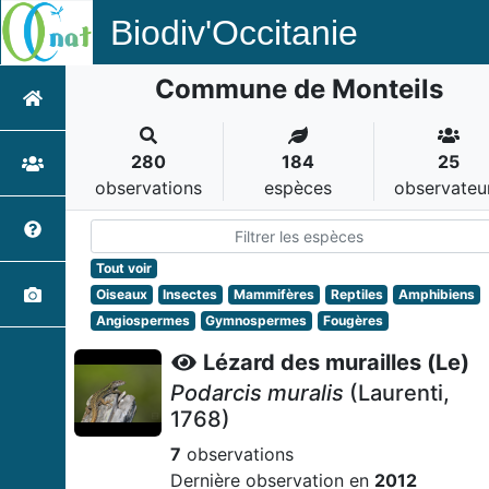
Biodiv'Occitanie
Commune de Monteils
280
184
25
observations
espèces
observateu
Tout voir
Oiseaux
Insectes
Mammifères
Reptiles
Amphibiens
Angiospermes
Gymnospermes
Fougères
Lézard des murailles (Le)
Podarcis muralis
(Laurenti,
1768)
7
observations
Dernière observation en
2012