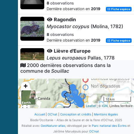
8
observations
Dernière observation en
2019
Fiche espèce
Ragondin
Myocastor coypus
(Molina, 1782)
8
observations
Dernière observation en
2019
Fiche espèce
Lièvre d'Europe
Lepus europaeus
Pallas, 1778
2000 dernières observations dans la
6
observations
commune de
Souillac
Dernière observation en
2019
Fiche espèce
Données dégradées
Chevreuil européen
+
Non dégradées
Capreolus capreolus
(Linnaeus,
−
1758)
10 km
5
observations
Leaflet
| ©
IGN
, Limites territoire
Dernière observation en
2004
Fiche espèce
Accueil
|
OC'nat
|
Conception et crédits
|
Mentions légales
Mésange charbonnière
Biodiv'Occitanie - Atlas de la faune et de la flore d'OC'nat, 2025
Parus major
Linnaeus, 1758
Réalisé avec
GeoNature-atlas
, développé par le
Parc national des Écrins
et
Jérôme Maruéjouls pour
OC'nat