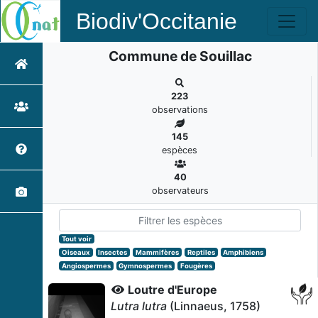
Biodiv'Occitanie
Commune de Souillac
223
observations
145
espèces
40
observateurs
Tout voir
Oiseaux
Insectes
Mammifères
Reptiles
Amphibiens
Angiospermes
Gymnospermes
Fougères
Loutre d'Europe
Lutra lutra
(Linnaeus, 1758)