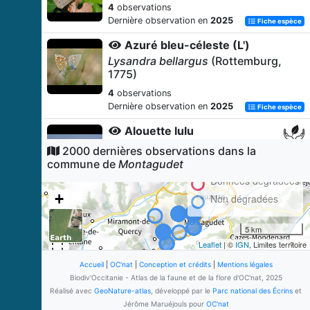
4
observations
Dernière observation en
2025
Fiche espèce
Azuré bleu-céleste (L')
Lysandra bellargus
(Rottemburg,
1775)
4
observations
Dernière observation en
2025
Fiche espèce
Alouette lulu
Lullula arborea
(Linnaeus, 1758)
2000 dernières observations dans la
commune de
Montagudet
3
observations
Dernière observation en
2024
Données dégradées
Fiche espèce
+
Non dégradées
Bergeronnette grise
−
Motacilla alba
Linnaeus, 1758
5 km
3
observations
Leaflet
| ©
IGN
, Limites territoire
Dernière observation en
2026
Fiche espèce
Accueil
|
OC'nat
|
Conception et crédits
|
Mentions légales
Mégère (La)
Biodiv'Occitanie - Atlas de la faune et de la flore d'OC'nat, 2025
Lasiommata megera
(Linnaeus,
Réalisé avec
GeoNature-atlas
, développé par le
Parc national des Écrins
et
1767)
Jérôme Maruéjouls pour
OC'nat