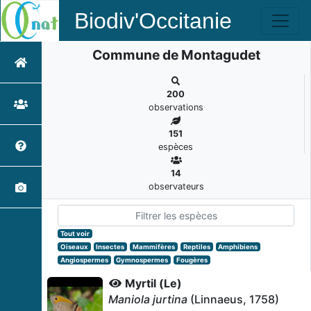
Biodiv'Occitanie
Commune de Montagudet
200
observations
151
espèces
14
observateurs
Tout voir
Oiseaux
Insectes
Mammifères
Reptiles
Amphibiens
Angiospermes
Gymnospermes
Fougères
Myrtil (Le)
Maniola jurtina
(Linnaeus, 1758)