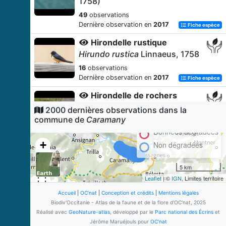
1758)
49
observations
Dernière observation en
2017
Fiche espèce
Hirondelle rustique
Hirundo rustica
Linnaeus, 1758
16
observations
Dernière observation en
2017
Fiche espèce
Hirondelle de rochers
Ptyonoprogne rupestris
2000 dernières observations dans la
(Scopoli, 1769)
commune de
Caramany
12
observations
Données dégradées
Dernière observation en
2017
Fiche espèce
+
Non dégradées
Alyte accoucheur (L')
−
5 km
Alytes obstetricans
(Laurenti,
1768)
Leaflet
| ©
IGN
, Limites territoire
11
observations
Accueil
|
OC'nat
|
Conception et crédits
|
Mentions légales
Dernière observation en
2017
Biodiv'Occitanie - Atlas de la faune et de la flore d'OC'nat, 2025
Fiche espèce
Réalisé avec
GeoNature-atlas
, développé par le
Parc national des Écrins
et
Azuré de la Bugrane (L')
Jérôme Maruéjouls pour
OC'nat