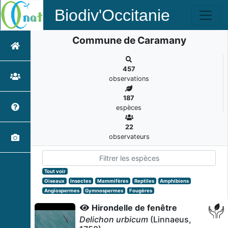
Biodiv'Occitanie
Commune de Caramany
457
observations
187
espèces
22
observateurs
Tout voir
Oiseaux
Insectes
Mammifères
Reptiles
Amphibiens
Angiospermes
Gymnospermes
Fougères
Hirondelle de fenêtre
Delichon urbicum
(Linnaeus,